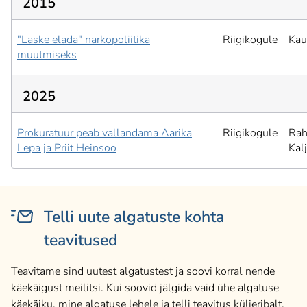
2015
"Laske elada" narkopoliitika
Riigikogule
Kau
muutmiseks
2025
Prokuratuur peab vallandama Aarika
Riigikogule
Rah
Lepa ja Priit Heinsoo
Kal
Telli uute algatuste kohta
teavitused
Teavitame sind uutest algatustest ja soovi korral nende
käekäigust meilitsi. Kui soovid jälgida vaid ühe algatuse
käekäiku, mine algatuse lehele ja telli teavitus küljeribalt.