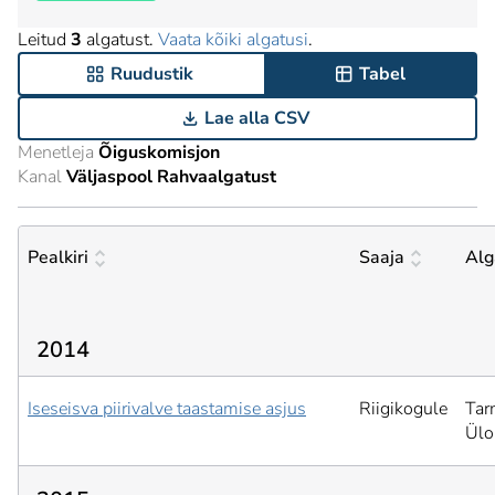
Leitud
3
algatust.
Vaata kõiki algatusi
.
Ruudustik
Tabel
Lae alla CSV
Menetleja
Õiguskomisjon
Kanal
Väljaspool Rahvaalgatust
Pealkiri
Saaja
Alg
2014
Iseseisva piirivalve taastamise asjus
Riigikogule
Tar
Ülo