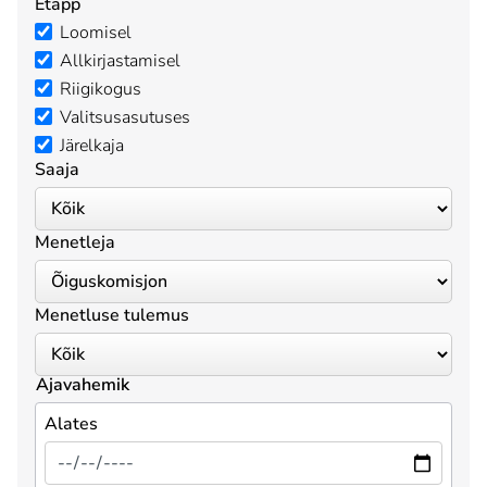
Etapp
Loomisel
Allkirjastamisel
Riigikogus
Valitsusasutuses
Järelkaja
Saaja
Menetleja
Menetluse tulemus
Ajavahemik
Alates