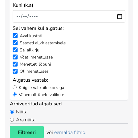
Kuni (k.a)
Sel vahemikul algatus:
Avalikustati
Saadeti allkirjastamisele
Sai allkirju
Võeti menetlusse
Menetleti lõpuni
Oli menetluses
Algatus vastab:
Kõigile valikuile korraga
Vähemalt ühele valikule
Arhiveeritud algatused
Näita
Ära näita
Filtreeri
või
eemalda filtrid
.