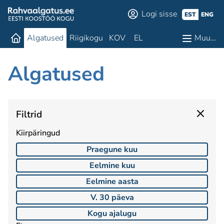
Logi sisse
EST
ENG
Algatused
Riigikogu
KOV
EL
Muu…
Algatused
Filtrid
Kiirpäringud
Praegune kuu
Eelmine kuu
Eelmine aasta
V. 30 päeva
Kogu ajalugu