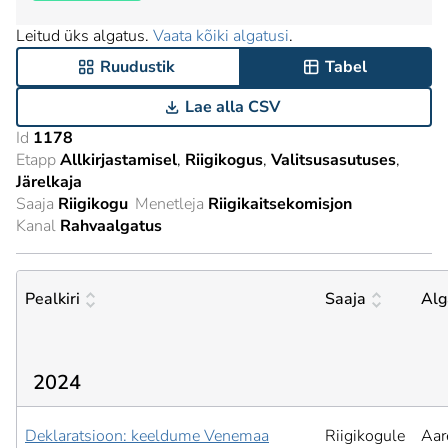
Leitud üks algatus.
Vaata kõiki algatusi
.
Ruudustik
Tabel
Lae alla CSV
Id
1178
Etapp
Allkirjastamisel
Riigikogus
Valitsusasutuses
Järelkaja
Saaja
Riigikogu
Menetleja
Riigikaitsekomisjon
Kanal
Rahvaalgatus
Pealkiri
Saaja
Alg
2024
Deklaratsioon: keeldume Venemaa
Riigikogule
Aar