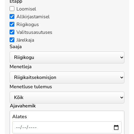
Etapp
Loomisel
Allkirjastamisel
Riigikogus
Valitsusasutuses
Järelkaja
Saaja
Menetleja
Menetluse tulemus
Ajavahemik
Alates