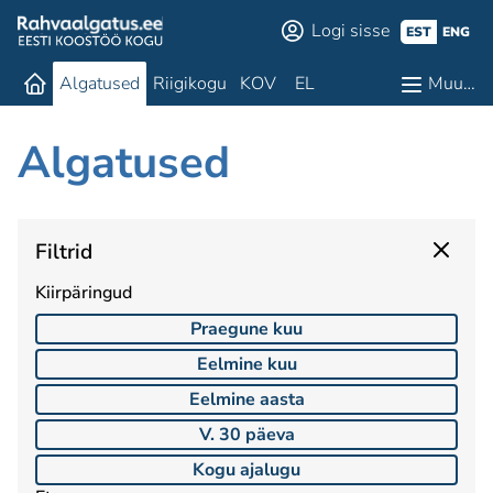
Logi sisse
EST
ENG
Algatused
Riigikogu
KOV
EL
Muu…
Algatused
Filtrid
Kiirpäringud
Praegune kuu
Eelmine kuu
Eelmine aasta
V. 30 päeva
Kogu ajalugu