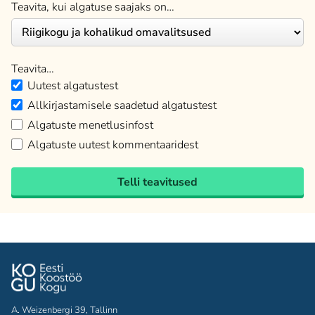
Teavita, kui algatuse saajaks on…
Teavita…
Uutest algatustest
Allkirjastamisele saadetud algatustest
Algatuste menetlusinfost
Algatuste uutest kommentaaridest
Telli teavitused
A. Weizenbergi 39, Tallinn