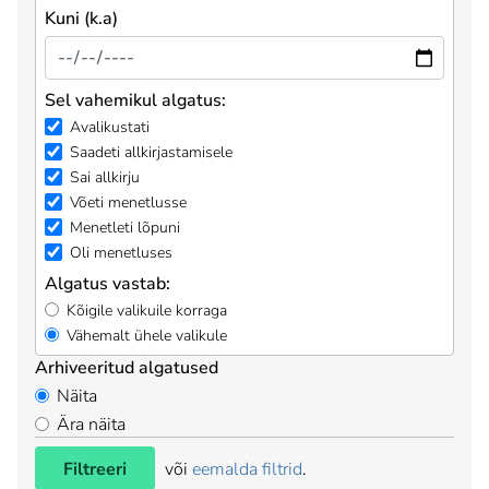
Kuni (k.a)
Sel vahemikul algatus:
Avalikustati
Saadeti allkirjastamisele
Sai allkirju
Võeti menetlusse
Menetleti lõpuni
Oli menetluses
Algatus vastab:
Kõigile valikuile korraga
Vähemalt ühele valikule
Arhiveeritud algatused
Näita
Ära näita
Filtreeri
või
eemalda filtrid
.