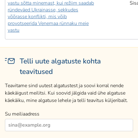
vastu sõtta minemast, kui režiim saadab
Sis
ründeväed Ukrainasse, sekkudes
võõrasse konflikti, mis võib
provotseerida Venemaa rünnaku meie
vastu
Telli uute algatuste kohta
teavitused
Teavitame sind uutest algatustest ja soovi korral nende
käekäigust meilitsi. Kui soovid jälgida vaid ühe algatuse
käekäiku, mine algatuse lehele ja telli teavitus küljeribalt.
Su meiliaadress