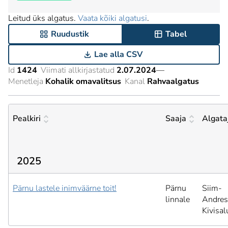
Leitud üks algatus.
Vaata kõiki algatusi
.
Ruudustik
Tabel
Lae alla CSV
Id
1424
Viimati allkirjastatud
2.07.2024
—
Menetleja
Kohalik omavalitsus
Kanal
Rahvaalgatus
Pealkiri
Saaja
Algata
2025
Pärnu lastele inimväärne toit!
Pärnu
Siim-
linnale
Andres
Kivisal