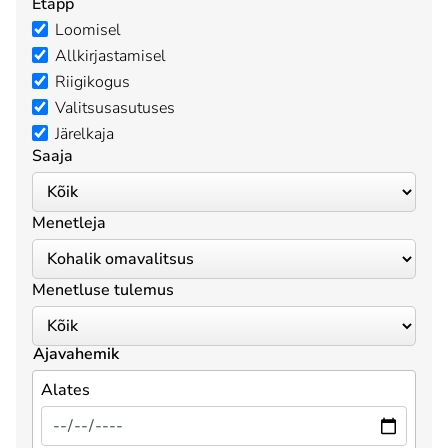
Etapp
Loomisel
Allkirjastamisel
Riigikogus
Valitsusasutuses
Järelkaja
Saaja
Menetleja
Menetluse tulemus
Ajavahemik
Alates