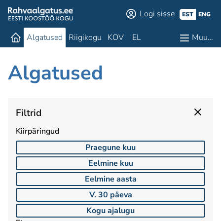
Logi sisse
EST
ENG
Algatused
Riigikogu
KOV
EL
Muu…
Algatused
Filtrid
Kiirpäringud
Praegune kuu
Eelmine kuu
Eelmine aasta
V. 30 päeva
Kogu ajalugu