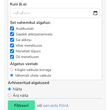
Kuni (k.a)
Sel vahemikul algatus:
Avalikustati
Saadeti allkirjastamisele
Sai allkirju
Võeti menetlusse
Menetleti lõpuni
Oli menetluses
Algatus vastab:
Kõigile valikuile korraga
Vähemalt ühele valikule
Arhiveeritud algatused
Näita
Ära näita
Filtreeri
või
eemalda filtrid
.