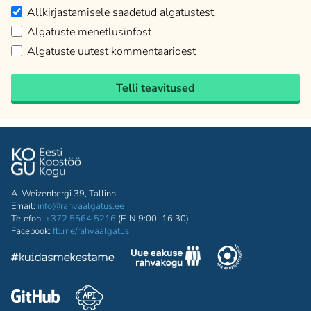
Allkirjastamisele saadetud algatustest
Algatuste menetlusinfost
Algatuste uutest kommentaaridest
Telli teavitused
A. Weizenbergi 39, Tallinn
Email:
info@rahvaalgatus.ee
Telefon:
+372 5564 5216
(E-N 9:00–16:30)
Facebook:
fb.me/rahvaalgatus