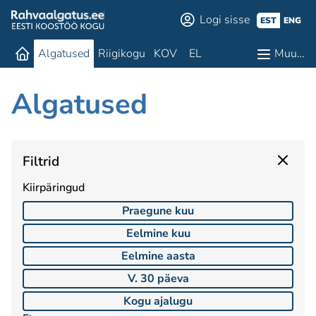
Logi sisse
EST
ENG
Algatused
Riigikogu
KOV
EL
Muu…
Algatused
Filtrid
Kiirpäringud
Praegune kuu
Eelmine kuu
Eelmine aasta
V. 30 päeva
Kogu ajalugu