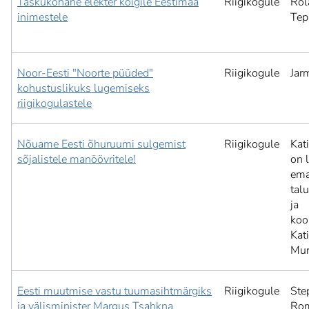
Taskukohane elekter kõigile Eestimaa
Riigikogule
Rol
inimestele
Tep
Noor-Eesti "Noorte püüded"
Riigikogule
Jar
kohustuslikuks lugemiseks
riigikogulastele
Nõuame Eesti õhuruumi sulgemist
Riigikogule
Kat
sõjalistele manöövritele!
on 
ema
tal
ja
koo
Kat
Mur
Eesti muutmise vastu tuumasihtmärgiks
Riigikogule
Ste
ja välisminister Margus Tsahkna
Ro