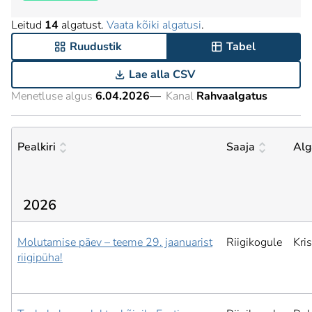
Leitud
14
algatust.
Vaata kõiki algatusi
.
Ruudustik
Tabel
Lae alla CSV
Menetluse algus
6.04.2026
—
Kanal
Rahvaalgatus
Pealkiri
Saaja
Alg
2026
Molutamise päev – teeme 29. jaanuarist
Riigikogule
Kris
riigipüha!