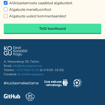
Allkirjastamisele saadetud algatustest
Algatuste menetlusinfost
Algatuste uutest kommentaaridest
Telli teavitused
A. Weizenbergi 39, Tallinn
Email:
info@rahvaalgatus.ee
Telefon:
+372 5564 5216
(E-N 9:00–16:30)
Facebook:
fb.me/rahvaalgatus