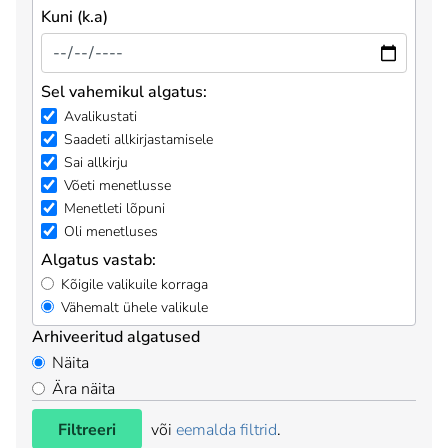
Kuni (k.a)
Sel vahemikul algatus:
Avalikustati
Saadeti allkirjastamisele
Sai allkirju
Võeti menetlusse
Menetleti lõpuni
Oli menetluses
Algatus vastab:
Kõigile valikuile korraga
Vähemalt ühele valikule
Arhiveeritud algatused
Näita
Ära näita
Filtreeri
või
eemalda filtrid
.