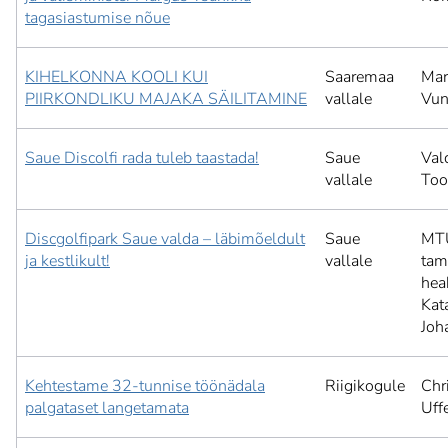
tagasiastumise nõue
KIHELKONNA KOOLI KUI
Saaremaa
Mar
PIIRKONDLIKU MAJAKA SÄILITAMINE
vallale
Vun
Saue Discolfi rada tuleb taastada!
Saue
Val
vallale
Too
Discgolfipark Saue valda – läbimõeldult
Saue
MT
ja kestlikult!
vallale
tam
hea
Kat
Joh
Kehtestame 32-tunnise töönädala
Riigikogule
Chr
palgataset langetamata
Uffe