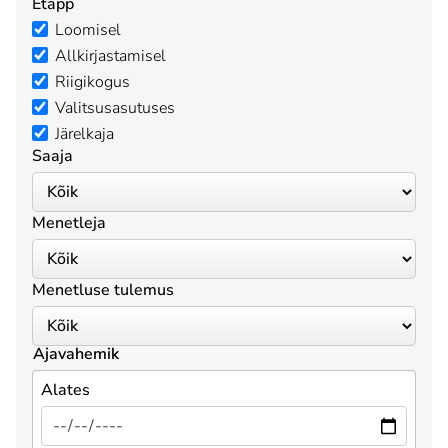
Etapp
Loomisel
Allkirjastamisel
Riigikogus
Valitsusasutuses
Järelkaja
Saaja
Menetleja
Menetluse tulemus
Ajavahemik
Alates