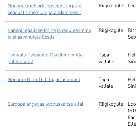
Nõuame metsade püsimist tagavat
Riigikogule
Leo
seadust - mets on pärandamiseks!
Kanepi legaliseerimine ja reguleerimine
Riigikogule
Ric
täiskasvanutele Eestis
Seb
Tamsalu Perearstid Osaühing mitte
Tapa
Hel
poliitiliseks!
vallale
Sini
Nõuame Riho Telli tagasiastumist
Tapa
Hel
vallale
Sini
Euroopa angerjas looduskaitse alla!
Riigikogule
Lo
MT
Far
Elle