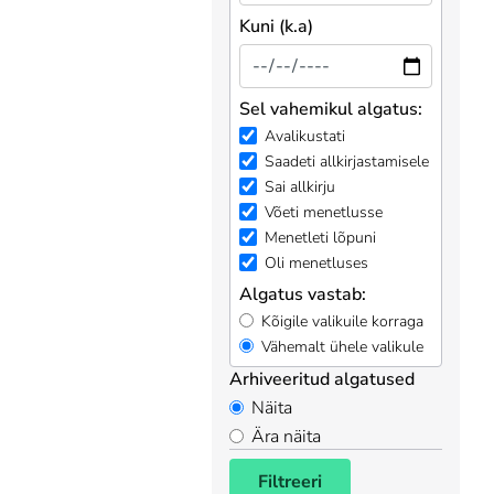
Kuni (k.a)
Sel vahemikul algatus:
Avalikustati
Saadeti allkirjastamisele
Sai allkirju
Võeti menetlusse
Menetleti lõpuni
Oli menetluses
Algatus vastab:
Kõigile valikuile korraga
Vähemalt ühele valikule
Arhiveeritud algatused
Näita
Ära näita
Filtreeri