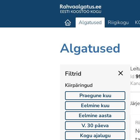
Algatused
Riigikogu
K
Algatused
Leit
Filtrid
Id
9
Kan
Kiirpäringud
Praegune kuu
Järj
Eelmine kuu
Eelmine aasta
Ri
V. 30 päeva
N
Kogu ajalugu
t