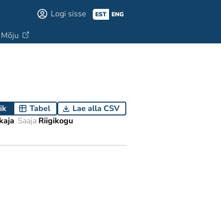
Logi sisse
EST
ENG
Mõju
ik
Tabel
Lae alla CSV
kaja
Saaja
Riigikogu