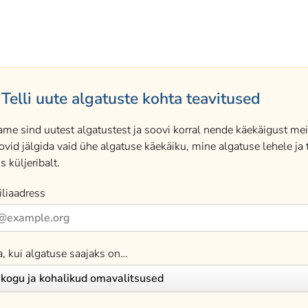
Telli uute algatuste kohta teavitused
ame sind uutest algatustest ja soovi korral nende käekäigust meil
ovid jälgida vaid ühe algatuse käekäiku, mine algatuse lehele ja t
s küljeribalt.
liaadress
a, kui algatuse saajaks on…