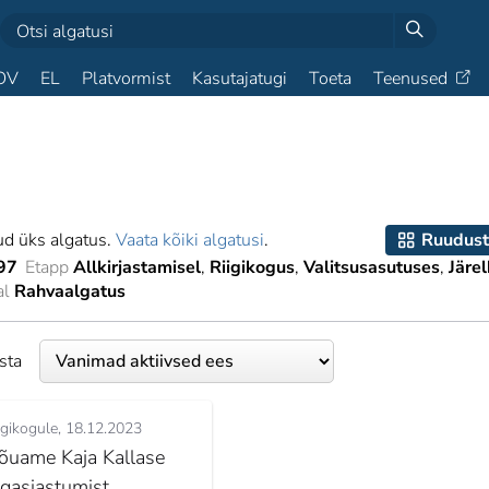
OV
EL
Platvormist
Kasutajatugi
Toeta
Teenused
ud üks algatus.
Vaata kõiki algatusi
.
Ruudust
97
Etapp
Allkirjastamisel
Riigikogus
Valitsusasutuses
Järel
al
Rahvaalgatus
esta
igikogule
18.12.2023
õuame Kaja Kallase
agasiastumist