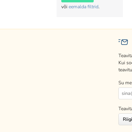
või
eemalda filtrid
.
Teavit
Kui so
teavitu
Su mei
Teavit