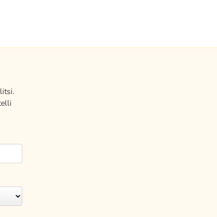
itsi.
elli