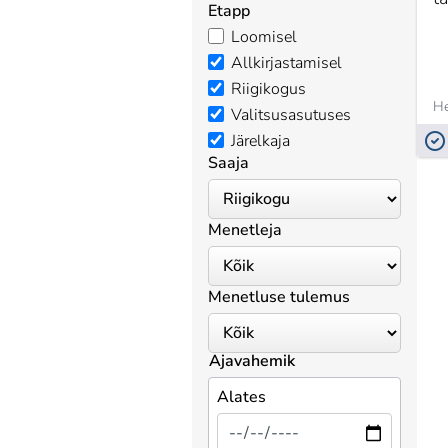
Etapp
Loomisel
Allkirjastamisel
Riigikogus
He
Valitsusasutuses
Järelkaja
Saaja
Menetleja
Menetluse tulemus
Ajavahemik
Alates