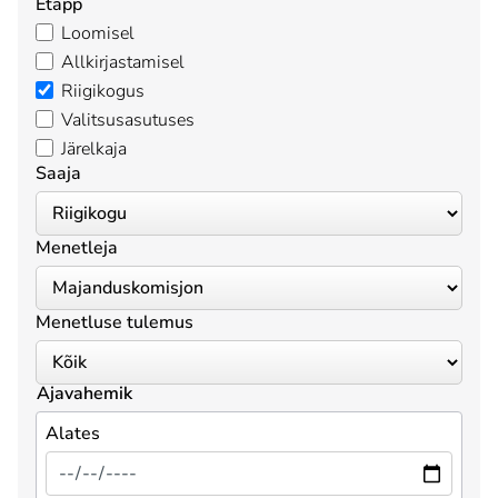
Etapp
Loomisel
Allkirjastamisel
Riigikogus
Valitsusasutuses
Järelkaja
Saaja
Menetleja
Menetluse tulemus
Ajavahemik
Alates