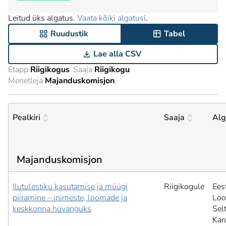
Leitud üks algatus.
Vaata kõiki algatusi
.
Ruudustik
Tabel
Lae alla CSV
Etapp
Riigikogus
Saaja
Riigikogu
Menetleja
Majanduskomisjon
Pealkiri
Saaja
Alg
Majanduskomisjon
Ilutulestiku kasutamise ja müügi
Riigikogule
Ees
piiramine – inimeste, loomade ja
Loo
keskkonna hüvanguks
Selt
Kar