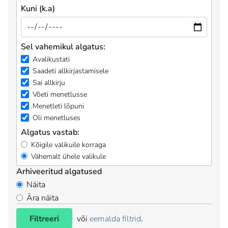
Kuni (k.a)
Sel vahemikul algatus:
Avalikustati
Saadeti allkirjastamisele
Sai allkirju
Võeti menetlusse
Menetleti lõpuni
Oli menetluses
Algatus vastab:
Kõigile valikuile korraga
Vähemalt ühele valikule
Arhiveeritud algatused
Näita
Ära näita
Filtreeri
või
eemalda filtrid
.