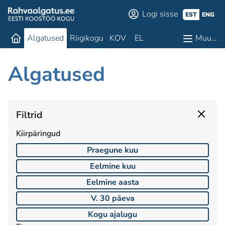
Logi sisse
EST
ENG
Algatused
Riigikogu
KOV
EL
Muu…
Algatused
Filtrid
Kiirpäringud
Praegune kuu
Eelmine kuu
Eelmine aasta
V. 30 päeva
Kogu ajalugu