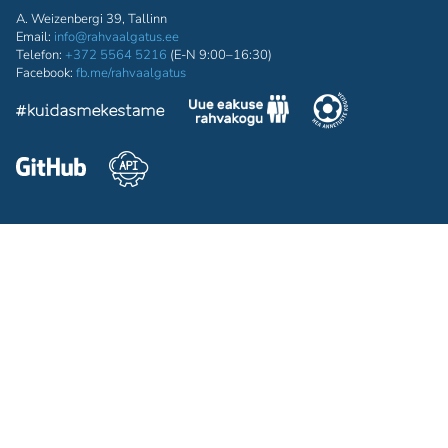
A. Weizenbergi 39, Tallinn
Email:
info@rahvaalgatus.ee
Telefon:
+372 5564 5216
(E-N 9:00–16:30)
Facebook:
fb.me/rahvaalgatus