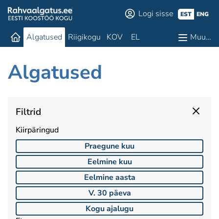
Logi sisse
EST
ENG
Algatused
Riigikogu
KOV
EL
Muu…
Algatused
Filtrid
Kiirpäringud
Praegune kuu
Eelmine kuu
Eelmine aasta
V. 30 päeva
Kogu ajalugu