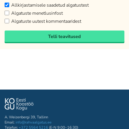
Allkirjastamisele saadetud algatustest
Algatuste menetlusinfost
Algatuste uutest kommentaaridest
Telli teavitused
A. Weizenbergi 39, Tallinn
Email:
info@rahvaalgatus.ee
Telefon:
+372 5564 5216
(E-N 9:00–16:30)