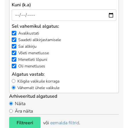
Kuni (k.a)
Sel vahemikul algatus:
Avalikustati
Saadeti allkirjastamisele
Sai allkirju
Võeti menetlusse
Menetleti lõpuni
Oli menetluses
Algatus vastab:
Kõigile valikuile korraga
Vähemalt ühele valikule
Arhiveeritud algatused
Näita
Ära näita
Filtreeri
või
eemalda filtrid
.