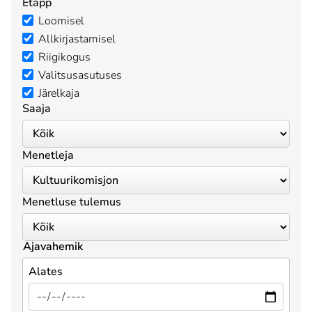
Etapp
Loomisel
Allkirjastamisel
Riigikogus
Valitsusasutuses
Järelkaja
Saaja
Menetleja
Menetluse tulemus
Ajavahemik
Alates