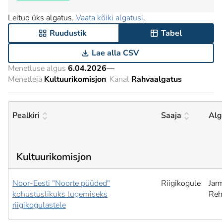
Leitud üks algatus.
Vaata kõiki algatusi
.
Ruudustik
Tabel
Lae alla CSV
Menetluse algus
6.04.2026
—
Menetleja
Kultuurikomisjon
Kanal
Rahvaalgatus
Pealkiri
Saaja
Alg
Kultuurikomisjon
Noor-Eesti "Noorte püüded"
Riigikogule
Jar
kohustuslikuks lugemiseks
Reh
riigikogulastele