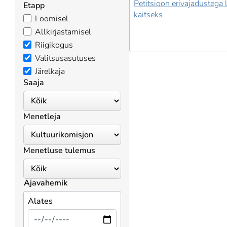
Petitsioon erivajadustega 
Etapp
kaitseks
Loomisel
Allkirjastamisel
Riigikogus
Valitsusasutuses
Järelkaja
Saaja
Menetleja
Menetluse tulemus
Ajavahemik
Alates