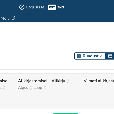
Logi sisse
EST
ENG
Mõju
Ruudustik
misel
Allkirjastamisel
Allkirju
Viimati allkirjas
s
Algus
Lõpp