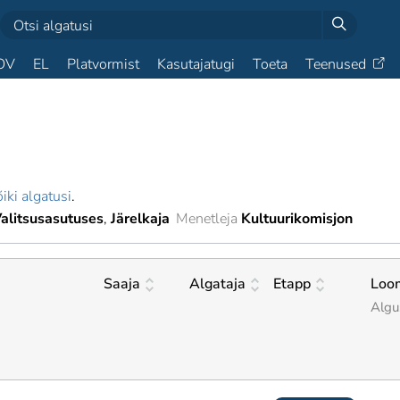
OV
EL
Platvormist
Kasutajatugi
Toeta
Teenused
iki algatusi
.
alitsusasutuses
Järelkaja
Menetleja
Kultuurikomisjon
Saaja
Algataja
Etapp
Loo
Algu