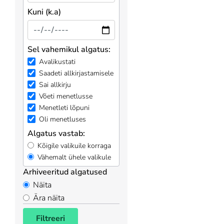
Kuni (k.a)
Sel vahemikul algatus:
Avalikustati
Saadeti allkirjastamisele
Sai allkirju
Võeti menetlusse
Menetleti lõpuni
Oli menetluses
Algatus vastab:
Kõigile valikuile korraga
Vähemalt ühele valikule
Arhiveeritud algatused
Näita
Ära näita
Filtreeri