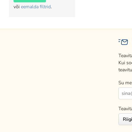
või
eemalda filtrid
.
Teavit
Kui so
teavitu
Su mei
Teavit