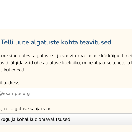
Telli uute algatuste kohta teavitused
ame sind uutest algatustest ja soovi korral nende käekäigust meil
ovid jälgida vaid ühe algatuse käekäiku, mine algatuse lehele ja t
s küljeribalt.
liaadress
a, kui algatuse saajaks on…