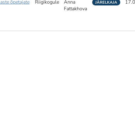
laste õpetajate
Riigikogule
Anna
17.
JÄRELKAJA
Fattakhova