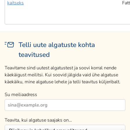
kaitseks
Fat
Telli uute algatuste kohta
teavitused
Teavitame sind uutest algatustest ja soovi korral nende
käekäigust meilitsi. Kui soovid jälgida vaid ühe algatuse
käekäiku, mine algatuse lehele ja telli teavitus küljeribalt.
Su meiliaadress
Teavita, kui algatuse saajaks on…