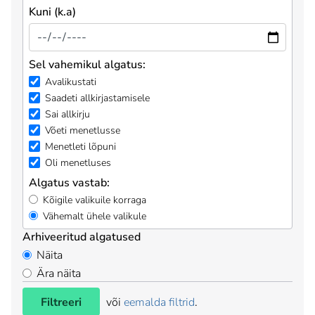
Kuni (k.a)
Sel vahemikul algatus:
Avalikustati
Saadeti allkirjastamisele
Sai allkirju
Võeti menetlusse
Menetleti lõpuni
Oli menetluses
Algatus vastab:
Kõigile valikuile korraga
Vähemalt ühele valikule
Arhiveeritud algatused
Näita
Ära näita
Filtreeri
või
eemalda filtrid
.