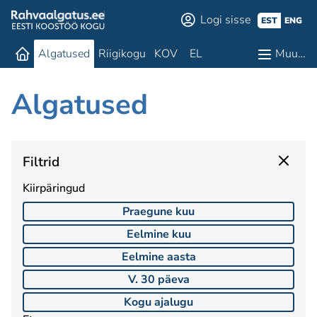
Logi sisse
EST
ENG
Algatused
Riigikogu
KOV
EL
Muu…
Algatused
Filtrid
Kiirpäringud
Praegune kuu
Eelmine kuu
Eelmine aasta
V. 30 päeva
Kogu ajalugu