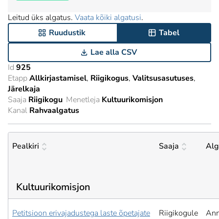
Leitud üks algatus.
Vaata kõiki algatusi
.
Ruudustik
Tabel
Lae alla CSV
Id
925
Etapp
Allkirjastamisel
Riigikogus
Valitsusasutuses
Järelkaja
Saaja
Riigikogu
Menetleja
Kultuurikomisjon
Kanal
Rahvaalgatus
Pealkiri
Saaja
Alg
Kultuurikomisjon
Petitsioon erivajadustega laste õpetajate
Riigikogule
An