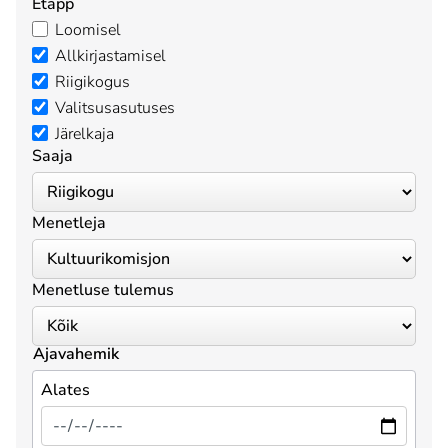
Etapp
Loomisel
Allkirjastamisel
Riigikogus
Valitsusasutuses
Järelkaja
Saaja
Menetleja
Menetluse tulemus
Ajavahemik
Alates