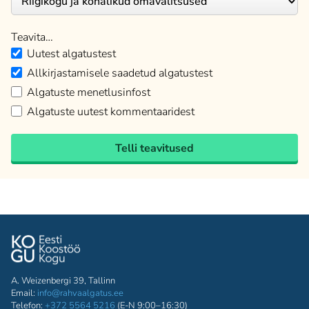
Teavita…
Uutest algatustest
Allkirjastamisele saadetud algatustest
Algatuste menetlusinfost
Algatuste uutest kommentaaridest
Telli teavitused
A. Weizenbergi 39, Tallinn
Email:
info@rahvaalgatus.ee
Telefon:
+372 5564 5216
(E-N 9:00–16:30)