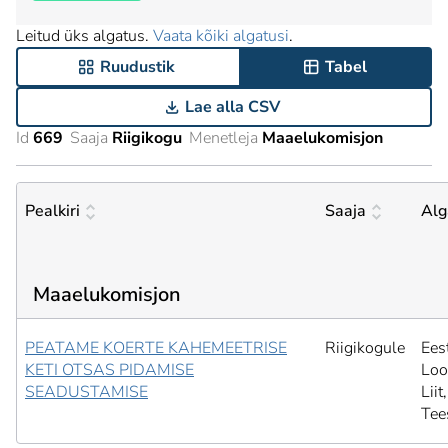
Leitud üks algatus.
Vaata kõiki algatusi
.
Ruudustik
Tabel
Lae alla CSV
Id
669
Saaja
Riigikogu
Menetleja
Maaelukomisjon
Pealkiri
Saaja
Alg
Maaelukomisjon
PEATAME KOERTE KAHEMEETRISE
Riigikogule
Ees
KETI OTSAS PIDAMISE
Loo
SEADUSTAMISE
Liit,
Tee