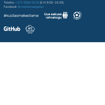
Telefon:
+372 5564 5216
(E-N 9:00–16:30)
Facebook:
fb.me/rahvaalgatus