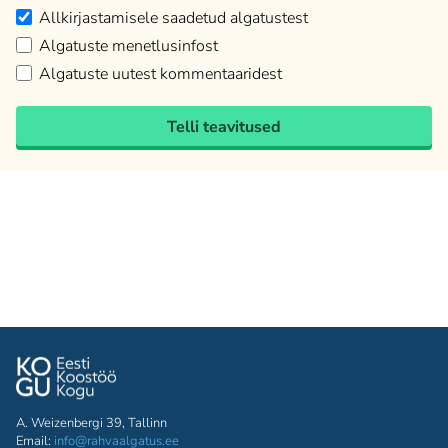
Allkirjastamisele saadetud algatustest
Algatuste menetlusinfost
Algatuste uutest kommentaaridest
Telli teavitused
A. Weizenbergi 39, Tallinn
Email:
info@rahvaalgatus.ee