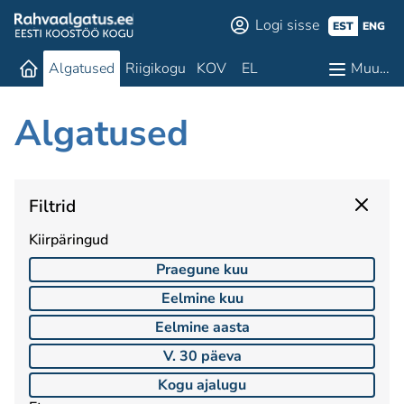
Logi sisse
EST
ENG
Algatused
Riigikogu
KOV
EL
Muu…
Algatused
Filtrid
Kiirpäringud
Praegune kuu
Eelmine kuu
Eelmine aasta
V. 30 päeva
Kogu ajalugu