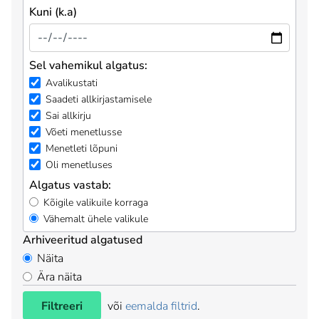
Kuni (k.a)
Sel vahemikul algatus:
Avalikustati
Saadeti allkirjastamisele
Sai allkirju
Võeti menetlusse
Menetleti lõpuni
Oli menetluses
Algatus vastab:
Kõigile valikuile korraga
Vähemalt ühele valikule
Arhiveeritud algatused
Näita
Ära näita
Filtreeri
või
eemalda filtrid
.