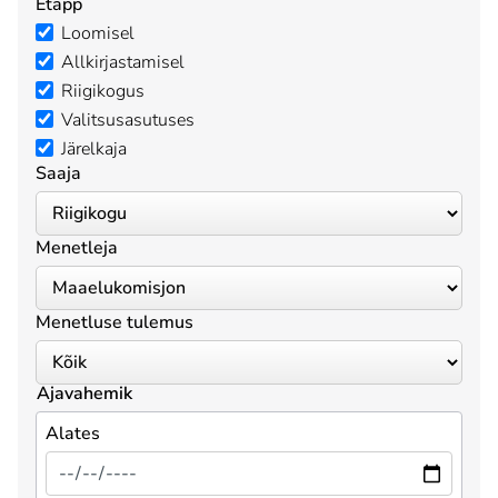
Etapp
Loomisel
Allkirjastamisel
Riigikogus
Valitsusasutuses
Järelkaja
Saaja
Menetleja
Menetluse tulemus
Ajavahemik
Alates