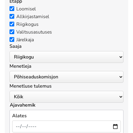
Etapp
Loomisel
Allkirjastamisel
Riigikogus
Valitsusasutuses
Järelkaja
Saaja
Menetleja
Menetluse tulemus
Ajavahemik
Alates