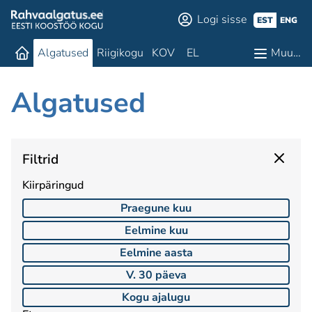
Logi sisse
EST
ENG
Algatused
Riigikogu
KOV
EL
Muu…
Algatused
Filtrid
Kiirpäringud
Praegune kuu
Eelmine kuu
Eelmine aasta
V. 30 päeva
Kogu ajalugu