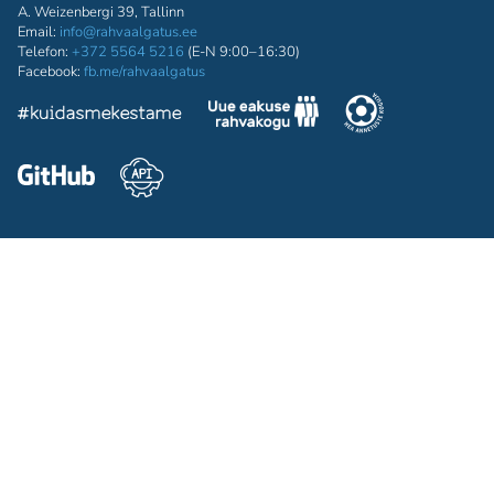
A. Weizenbergi 39, Tallinn
Email:
info@rahvaalgatus.ee
Telefon:
+372 5564 5216
(E-N 9:00–16:30)
Facebook:
fb.me/rahvaalgatus