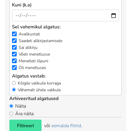
Kuni (k.a)
Sel vahemikul algatus:
Avalikustati
Saadeti allkirjastamisele
Sai allkirju
Võeti menetlusse
Menetleti lõpuni
Oli menetluses
Algatus vastab:
Kõigile valikuile korraga
Vähemalt ühele valikule
Arhiveeritud algatused
Näita
Ära näita
Filtreeri
või
eemalda filtrid
.