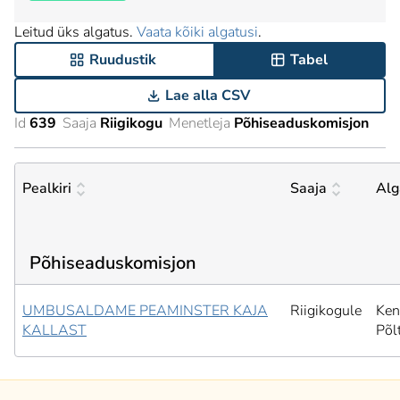
Leitud üks algatus.
Vaata kõiki algatusi
.
Ruudustik
Tabel
Lae alla CSV
Id
639
Saaja
Riigikogu
Menetleja
Põhiseaduskomisjon
Pealkiri
Saaja
Alg
Põhiseaduskomisjon
UMBUSALDAME PEAMINSTER KAJA
Riigikogule
Ken
KALLAST
Põl