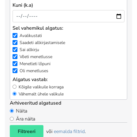
Kuni (k.a)
Sel vahemikul algatus:
Avalikustati
Saadeti allkirjastamisele
Sai allkirju
Võeti menetlusse
Menetleti lõpuni
Oli menetluses
Algatus vastab:
Kõigile valikuile korraga
Vähemalt ühele valikule
Arhiveeritud algatused
Näita
Ära näita
Filtreeri
või
eemalda filtrid
.