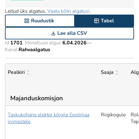
Leitud üks algatus.
Vaata kõiki algatusi
.
Ruudustik
Tabel
Lae alla CSV
Id
1701
Menetluse algus
6.04.2026
—
Kanal
Rahvaalgatus
Pealkiri
Saaja
Alg
Majanduskomisjon
Taskukohane elekter kõigile Eestimaa
Riigikogule
Rol
inimestele
Tep