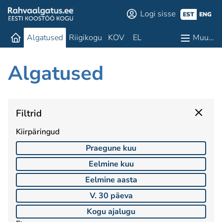
Logi sisse
EST
ENG
Algatused
Riigikogu
KOV
EL
Muu…
Algatused
Filtrid
Kiirpäringud
Praegune kuu
Eelmine kuu
Eelmine aasta
V. 30 päeva
Kogu ajalugu