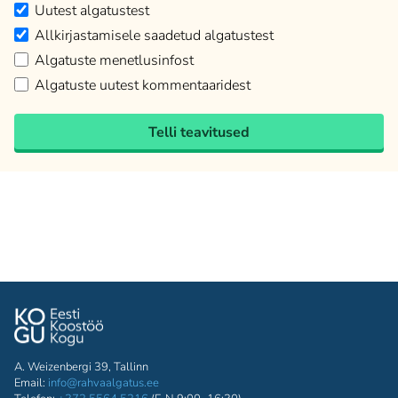
Uutest algatustest
Allkirjastamisele saadetud algatustest
Algatuste menetlusinfost
Algatuste uutest kommentaaridest
Telli teavitused
A. Weizenbergi 39, Tallinn
Email:
info@rahvaalgatus.ee