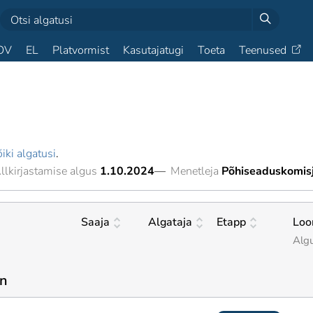
OV
EL
Platvormist
Kasutajatugi
Toeta
Teenused
iki algatusi
.
llkirjastamise algus
1.10.2024
—
Menetleja
Põhiseaduskomis
Saaja
Algataja
Etapp
Loo
Alg
on