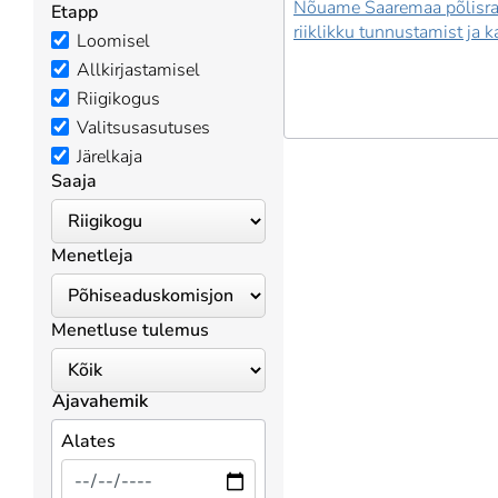
Nõuame Saaremaa põlisra
Etapp
riiklikku tunnustamist ja k
Loomisel
Allkirjastamisel
Riigikogus
Valitsusasutuses
Järelkaja
Saaja
Menetleja
Menetluse tulemus
Ajavahemik
Alates