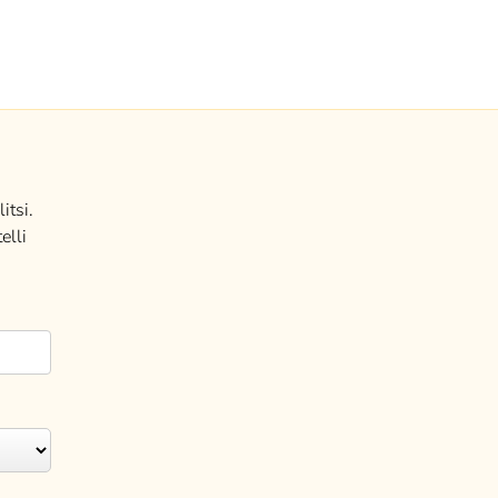
itsi.
elli