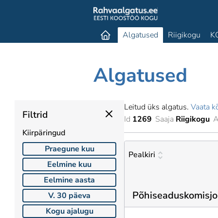
Algatused
Riigikogu
K
Algatused
Leitud üks algatus.
Vaata kõ
Filtrid
Id
1269
Saaja
Riigikogu
A
Kiirpäringud
Praegune kuu
Pealkiri
Eelmine kuu
Eelmine aasta
Põhiseaduskomisj
V. 30 päeva
Kogu ajalugu