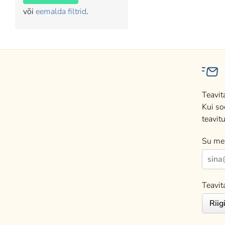
või
eemalda filtrid
.
Teavit
Kui so
teavitu
Su mei
Teavit