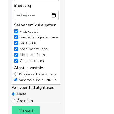
Kuni (k.a)
Sel vahemikul algatus:
Avalikustati
Saadeti allkirjastamisele
Sai allkirju
Võeti menetlusse
Menetleti lõpuni
Oli menetluses
Algatus vastab:
Kõigile valikuile korraga
Vähemalt ühele valikule
Arhiveeritud algatused
Näita
Ära näita
Filtreeri