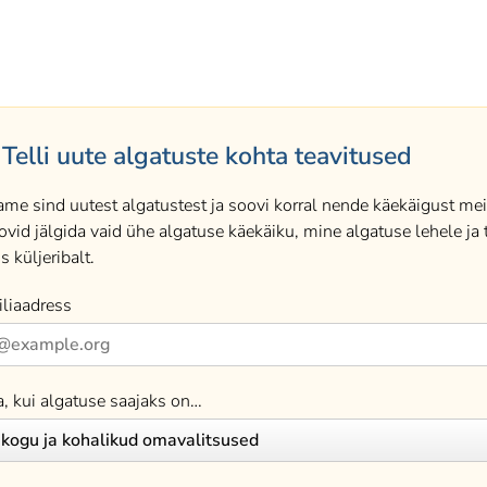
Telli uute algatuste kohta teavitused
ame sind uutest algatustest ja soovi korral nende käekäigust meil
ovid jälgida vaid ühe algatuse käekäiku, mine algatuse lehele ja t
s küljeribalt.
liaadress
a, kui algatuse saajaks on…