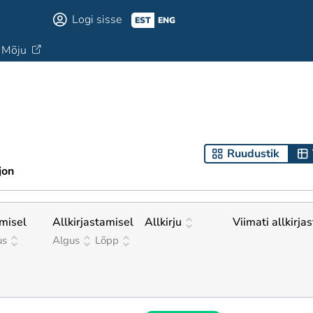
Logi sisse
EST
ENG
Mõju
Ruudustik
jon
misel
Allkirjastamisel
Allkirju
Viimati allkirja
us
Algus
Lõpp