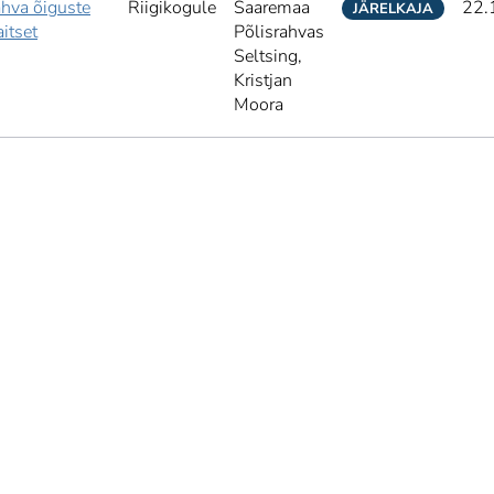
hva õiguste
Riigikogule
Saaremaa
22.
JÄRELKAJA
aitset
Põlisrahvas
Seltsing,
Kristjan
Moora