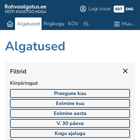
Logi sisse
EST
ENG
Algatused
Riigikogu
KOV
EL
Muu…
Algatused
Filtrid
Kiirpäringud
Praegune kuu
Eelmine kuu
Eelmine aasta
V. 30 päeva
Kogu ajalugu