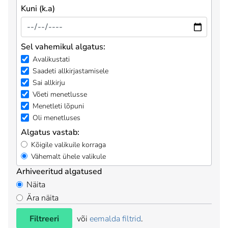
Kuni (k.a)
Sel vahemikul algatus:
Avalikustati
Saadeti allkirjastamisele
Sai allkirju
Võeti menetlusse
Menetleti lõpuni
Oli menetluses
Algatus vastab:
Kõigile valikuile korraga
Vähemalt ühele valikule
Arhiveeritud algatused
Näita
Ära näita
Filtreeri
või
eemalda filtrid
.