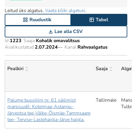
Leitud üks algatus.
Vaata kõiki algatusi
.
Ruudustik
Tabel
Lae alla CSV
Id
1223
Saaja
Kohalik omavalitsus
Avalikustatud
2.07.2024
—
Kanal
Rahvaalgatus
Pealkiri
Saaja
Alga
Palume bussiliini nr. 61 säilimist
Tallinnale
Mari
marsruudil: Kotermaa-Astangu-
Tulb
Järveotsa tee-Väike-Õismäe-Tammsaare
tee- Tervise-Lastehaigla-Järve haigla.