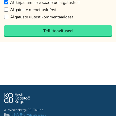
Allkirjastamisele saadetud algatustest
Algatuste menetlusinfost
Algatuste uutest kommentaaridest
Telli teavitused
A. Weizenbergi 39, Tallinn
Email:
info@rahvaalgatus.ee