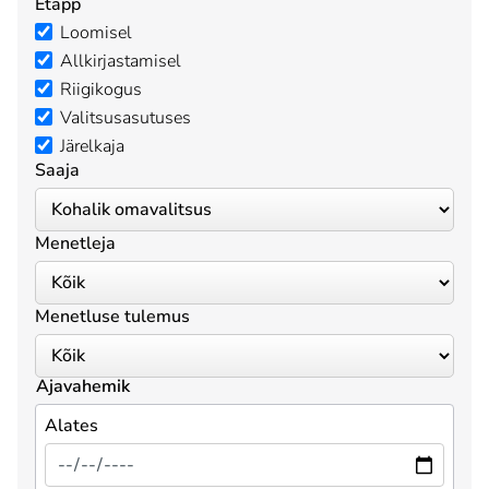
Etapp
Loomisel
Allkirjastamisel
Riigikogus
Valitsusasutuses
Järelkaja
Saaja
Menetleja
Menetluse tulemus
Ajavahemik
Alates