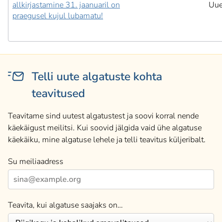
allkirjastamine 31. jaanuaril on
Uu
praegusel kujul lubamatu!
Telli uute algatuste kohta
teavitused
Teavitame sind uutest algatustest ja soovi korral nende
käekäigust meilitsi. Kui soovid jälgida vaid ühe algatuse
käekäiku, mine algatuse lehele ja telli teavitus küljeribalt.
Su meiliaadress
Teavita, kui algatuse saajaks on…