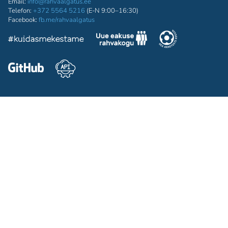
Email:
info@rahvaalgatus.ee
Telefon:
+372 5564 5216
(E-N 9:00–16:30)
Facebook:
fb.me/rahvaalgatus