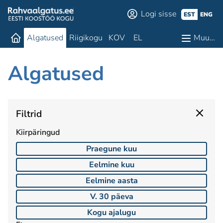
Logi sisse
EST
ENG
Algatused
Riigikogu
KOV
EL
Muu…
Algatused
Filtrid
Kiirpäringud
Praegune kuu
Eelmine kuu
Eelmine aasta
V. 30 päeva
Kogu ajalugu