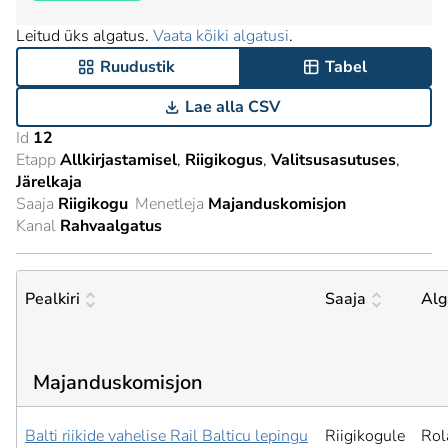
Leitud üks algatus.
Vaata kõiki algatusi
.
Ruudustik
Tabel
Lae alla CSV
Id
12
Etapp
Allkirjastamisel
Riigikogus
Valitsusasutuses
Järelkaja
Saaja
Riigikogu
Menetleja
Majanduskomisjon
Kanal
Rahvaalgatus
Pealkiri
Saaja
Alg
Majanduskomisjon
Balti riikide vahelise Rail Balticu lepingu
Riigikogule
Rol