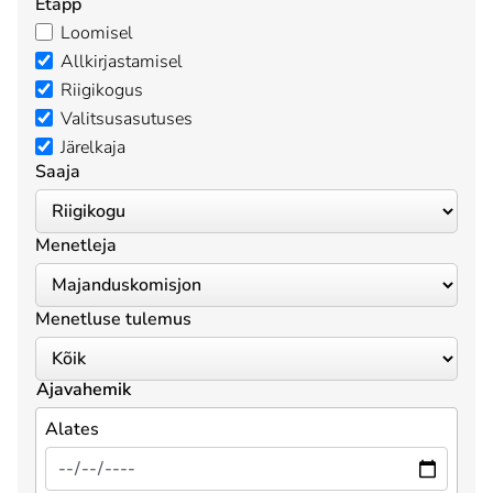
Etapp
Loomisel
Allkirjastamisel
Riigikogus
Valitsusasutuses
Järelkaja
Saaja
Menetleja
Menetluse tulemus
Ajavahemik
Alates