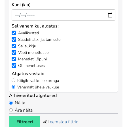
Kuni (k.a)
Sel vahemikul algatus:
Avalikustati
Saadeti allkirjastamisele
Sai allkirju
Võeti menetlusse
Menetleti lõpuni
Oli menetluses
Algatus vastab:
Kõigile valikuile korraga
Vähemalt ühele valikule
Arhiveeritud algatused
Näita
Ära näita
Filtreeri
või
eemalda filtrid
.