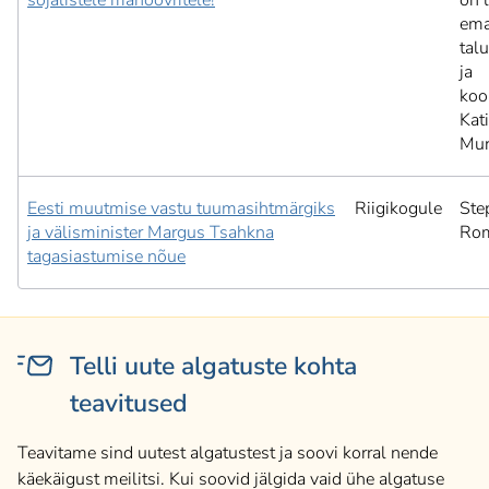
sõjalistele manöövritele!
on 
ema
tal
ja
koo
Kat
Mur
Eesti muutmise vastu tuumasihtmärgiks
Riigikogule
Ste
ja välisminister Margus Tsahkna
Ro
tagasiastumise nõue
Telli uute algatuste kohta
teavitused
Teavitame sind uutest algatustest ja soovi korral nende
käekäigust meilitsi. Kui soovid jälgida vaid ühe algatuse