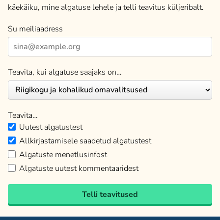
käekäiku, mine algatuse lehele ja telli teavitus küljeribalt.
Su meiliaadress
Teavita, kui algatuse saajaks on…
Teavita…
Uutest algatustest
Allkirjastamisele saadetud algatustest
Algatuste menetlusinfost
Algatuste uutest kommentaaridest
Telli teavitused