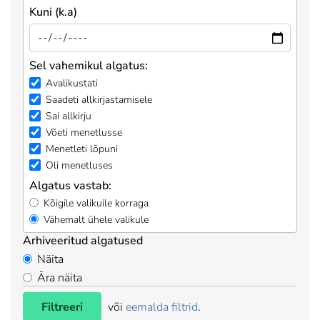
Kuni (k.a)
Sel vahemikul algatus:
Avalikustati
Saadeti allkirjastamisele
Sai allkirju
Võeti menetlusse
Menetleti lõpuni
Oli menetluses
Algatus vastab:
Kõigile valikuile korraga
Vähemalt ühele valikule
Arhiveeritud algatused
Näita
Ära näita
Filtreeri
või
eemalda filtrid
.