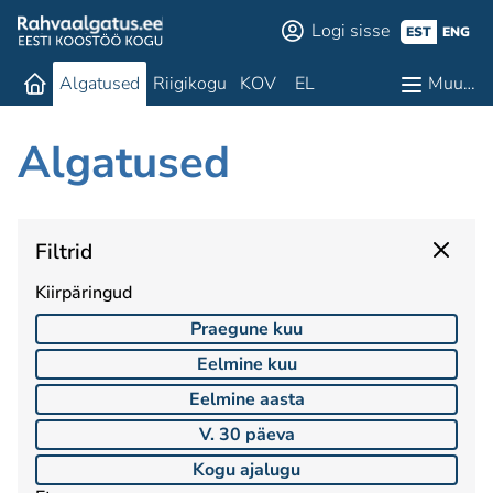
Logi sisse
EST
ENG
Algatused
Riigikogu
KOV
EL
Muu…
Algatused
Filtrid
Kiirpäringud
Praegune kuu
Eelmine kuu
Eelmine aasta
V. 30 päeva
Kogu ajalugu