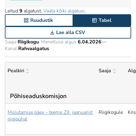
Leitud
9
algatust.
Vaata kõiki algatusi
.
Ruudustik
Tabel
Lae alla CSV
Saaja
Riigikogu
Menetluse algus
6.04.2026
—
Kanal
Rahvaalgatus
Pealkiri
Saaja
Alg
Põhiseaduskomisjon
Molutamise päev – teeme 29. jaanuarist
Riigikogule
Kris
riigipüha!