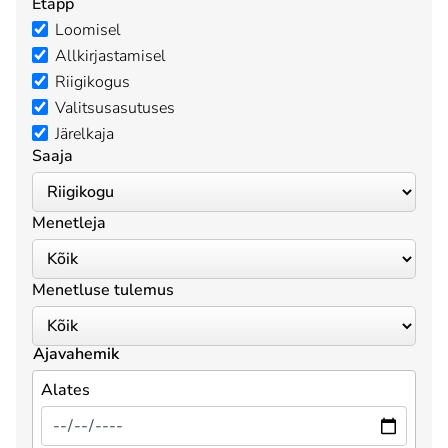
Etapp
Loomisel
Allkirjastamisel
Riigikogus
Valitsusasutuses
Järelkaja
Saaja
Menetleja
Menetluse tulemus
Ajavahemik
Alates