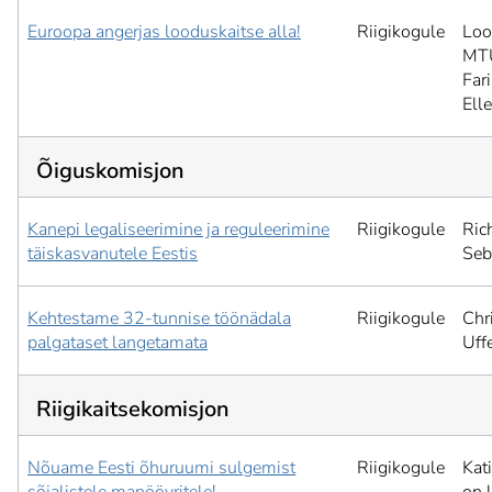
Euroopa angerjas looduskaitse alla!
Riigikogule
Lo
MT
Far
Elle
Õiguskomisjon
Kanepi legaliseerimine ja reguleerimine
Riigikogule
Ric
täiskasvanutele Eestis
Seb
Kehtestame 32-tunnise töönädala
Riigikogule
Chr
palgataset langetamata
Uffe
Riigikaitsekomisjon
Nõuame Eesti õhuruumi sulgemist
Riigikogule
Kat