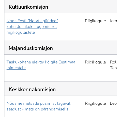
Kultuurikomisjon
Noor-Eesti "Noorte püüded"
Riigikogule
Jar
kohustuslikuks lugemiseks
riigikogulastele
Majanduskomisjon
Taskukohane elekter kõigile Eestimaa
Riigikogule
Rol
inimestele
Tep
Keskkonnakomisjon
Nõuame metsade püsimist tagavat
Riigikogule
Leo
seadust - mets on pärandamiseks!