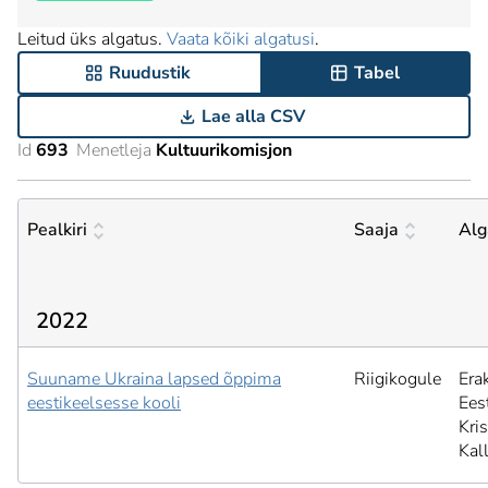
Leitud üks algatus.
Vaata kõiki algatusi
.
Ruudustik
Tabel
Lae alla CSV
Id
693
Menetleja
Kultuurikomisjon
Pealkiri
Saaja
Alg
2022
Suuname Ukraina lapsed õppima
Riigikogule
Era
eestikeelsesse kooli
Ees
Kris
Kal