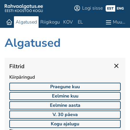
Logi sisse
EST
ENG
Algatused
Riigikogu
KOV
EL
Muu…
Algatused
Filtrid
Kiirpäringud
Praegune kuu
Eelmine kuu
Eelmine aasta
V. 30 päeva
Kogu ajalugu