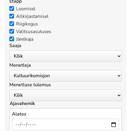
Etapp
Loomisel
Allkirjastamisel
Riigikogus
Valitsusasutuses
Järelkaja
Saaja
Menetleja
Menetluse tulemus
Ajavahemik
Alates