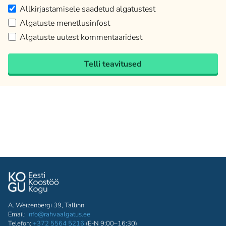
Allkirjastamisele saadetud algatustest
Algatuste menetlusinfost
Algatuste uutest kommentaaridest
Telli teavitused
A. Weizenbergi 39, Tallinn
Email:
info@rahvaalgatus.ee
Telefon:
+372 5564 5216
(E-N 9:00–16:30)