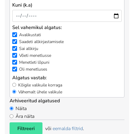
Kuni (k.a)
Sel vahemikul algatus:
Avalikustati
Saadeti allkirjastamisele
Sai allkirju
Võeti menetlusse
Menetleti lõpuni
Oli menetluses
Algatus vastab:
Kõigile valikuile korraga
Vähemalt ühele valikule
Arhiveeritud algatused
Näita
Ära näita
Filtreeri
või
eemalda filtrid
.