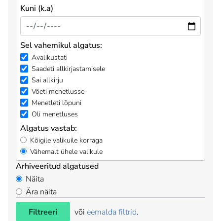
Kuni (k.a)
Sel vahemikul algatus:
Avalikustati
Saadeti allkirjastamisele
Sai allkirju
Võeti menetlusse
Menetleti lõpuni
Oli menetluses
Algatus vastab:
Kõigile valikuile korraga
Vähemalt ühele valikule
Arhiveeritud algatused
Näita
Ära näita
Filtreeri
või
eemalda filtrid
.