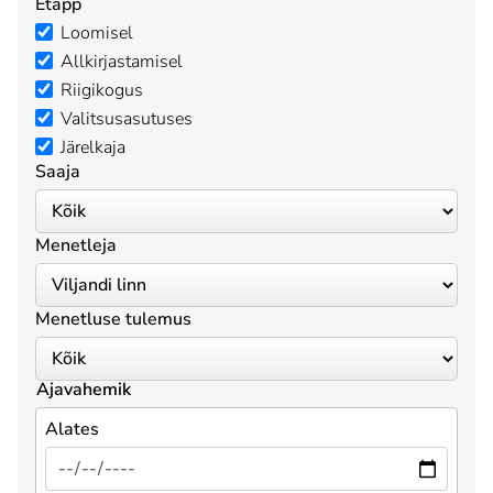
Etapp
Loomisel
Allkirjastamisel
Riigikogus
Valitsusasutuses
Järelkaja
Saaja
Menetleja
Menetluse tulemus
Ajavahemik
Alates