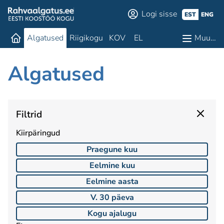
Logi sisse
EST
ENG
Algatused
Riigikogu
KOV
EL
Muu…
Algatused
Filtrid
Kiirpäringud
Praegune kuu
Eelmine kuu
Eelmine aasta
V. 30 päeva
Kogu ajalugu