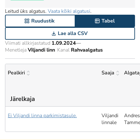
Leitud üks algatus.
Vaata kõiki algatusi
.
Ruudustik
Tabel
Lae alla CSV
Viimati allkirjastatud
1.09.2024
—
Menetleja
Viljandi linn
Kanal
Rahvaalgatus
Pealkiri
Saaja
Algata
Järelkaja
Ei Viljandi linna parkimistasule.
Viljandi
Andres
linnale
Tamm