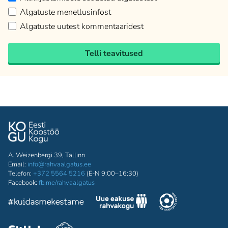
Algatuste menetlusinfost
Algatuste uutest kommentaaridest
Telli teavitused
A. Weizenbergi 39, Tallinn
Email:
info@rahvaalgatus.ee
Telefon:
+372 5564 5216
(E-N 9:00–16:30)
Facebook:
fb.me/rahvaalgatus