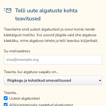
Telli uute algatuste kohta
teavitused
Teavitame sind uutest algatustest ja soovi korral nende
käekäigust meilitsi. Kui soovid jälgida vaid ühe algatuse
käekäiku, mine algatuse lehele ja telli teavitus küljeribalt.
Su meiliaadress
Teavita, kui algatuse saajaks on…
Teavita…
Uutest algatustest
Allkirjastamisele saadetud algatustest