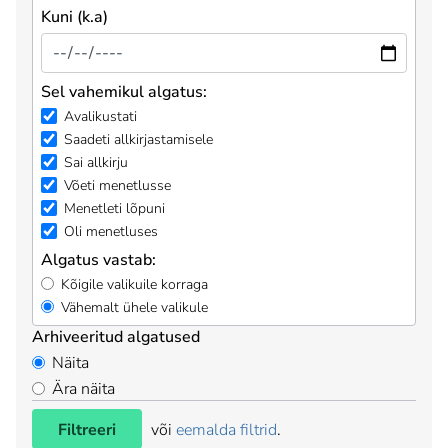
Kuni (k.a)
Sel vahemikul algatus:
Avalikustati
Saadeti allkirjastamisele
Sai allkirju
Võeti menetlusse
Menetleti lõpuni
Oli menetluses
Algatus vastab:
Kõigile valikuile korraga
Vähemalt ühele valikule
Arhiveeritud algatused
Näita
Ära näita
Filtreeri
või
eemalda filtrid
.