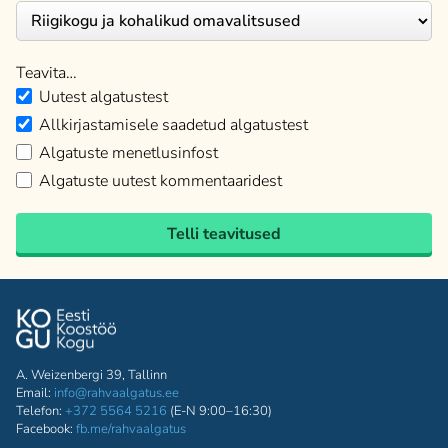
Teavita…
Uutest algatustest
Allkirjastamisele saadetud algatustest
Algatuste menetlusinfost
Algatuste uutest kommentaaridest
Telli teavitused
A. Weizenbergi 39, Tallinn
Email:
info@rahvaalgatus.ee
Telefon:
+372 5564 5216
(E-N 9:00–16:30)
Facebook:
fb.me/rahvaalgatus