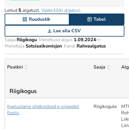
Leitud
5
algatust.
Vaata kõiki algatusi
.
Ruudustik
Tabel
Lae alla CSV
Saaja
Riigikogu
Menetluse algus
1.09.2024
—
Menetleja
Sotsiaalkomisjon
Kanal
Rahvaalgatus
Pealkiri
Saaja
Alg
Riigikogus
Keelustame ühekordsed e-sigaretid
Riigikogule
MTÜ
Eestis
Roh
Lii
Lii