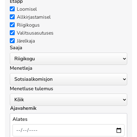
Etapp
Loomisel
Allkirjastamisel
Riigikogus
Valitsusasutuses
Järelkaja
Saaja
Menetleja
Menetluse tulemus
Ajavahemik
Alates