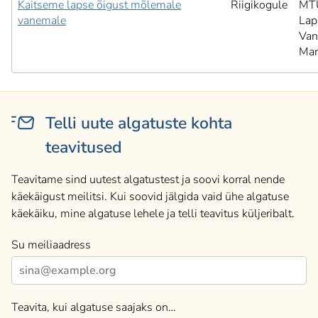
Kaitseme lapse õigust mõlemale
Riigikogule
MT
vanemale
Lap
Van
Mar
Telli uute algatuste kohta
teavitused
Teavitame sind uutest algatustest ja soovi korral nende
käekäigust meilitsi. Kui soovid jälgida vaid ühe algatuse
käekäiku, mine algatuse lehele ja telli teavitus küljeribalt.
Su meiliaadress
Teavita, kui algatuse saajaks on…