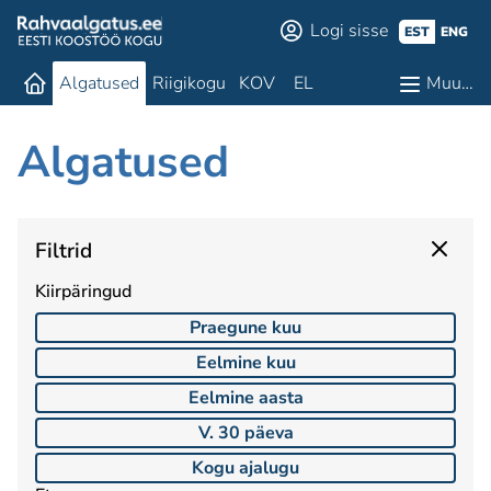
Logi sisse
EST
ENG
Algatused
Riigikogu
KOV
EL
Muu…
Algatused
Filtrid
Kiirpäringud
Praegune kuu
Eelmine kuu
Eelmine aasta
V. 30 päeva
Kogu ajalugu