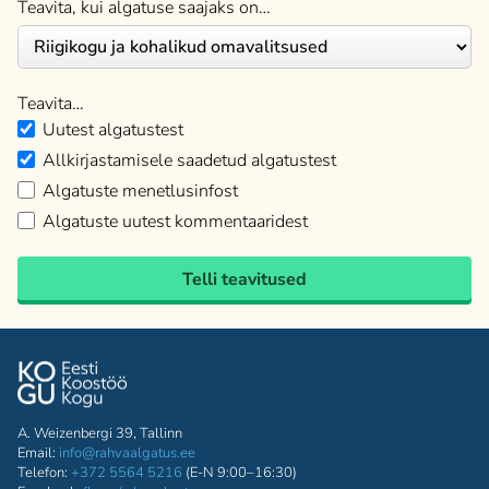
Teavita, kui algatuse saajaks on…
Teavita…
Uutest algatustest
Allkirjastamisele saadetud algatustest
Algatuste menetlusinfost
Algatuste uutest kommentaaridest
Telli teavitused
A. Weizenbergi 39, Tallinn
Email:
info@rahvaalgatus.ee
Telefon:
+372 5564 5216
(E-N 9:00–16:30)