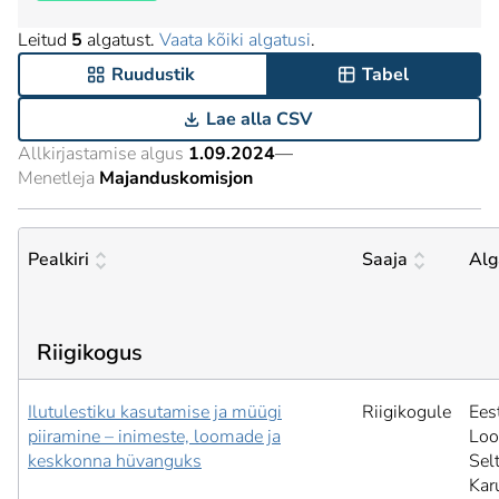
Leitud
5
algatust.
Vaata kõiki algatusi
.
Ruudustik
Tabel
Lae alla CSV
Allkirjastamise algus
1.09.2024
—
Menetleja
Majanduskomisjon
Pealkiri
Saaja
Alg
Riigikogus
Ilutulestiku kasutamise ja müügi
Riigikogule
Ees
piiramine – inimeste, loomade ja
Loo
keskkonna hüvanguks
Selt
Kar