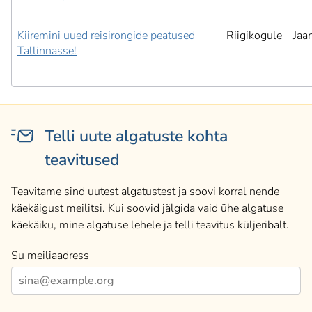
Kiiremini uued reisirongide peatused
Riigikogule
Jaa
Tallinnasse!
Telli uute algatuste kohta
teavitused
Teavitame sind uutest algatustest ja soovi korral nende
käekäigust meilitsi. Kui soovid jälgida vaid ühe algatuse
käekäiku, mine algatuse lehele ja telli teavitus küljeribalt.
Su meiliaadress