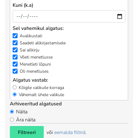
Kuni (k.a)
Sel vahemikul algatus:
Avalikustati
Saadeti allkirjastamisele
Sai allkirju
Võeti menetlusse
Menetleti lõpuni
Oli menetluses
Algatus vastab:
Kõigile valikuile korraga
Vähemalt ühele valikule
Arhiveeritud algatused
Näita
Ära näita
Filtreeri
või
eemalda filtrid
.