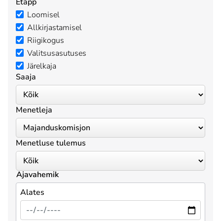
Etapp
Loomisel
Allkirjastamisel
Riigikogus
Valitsusasutuses
Järelkaja
Saaja
Menetleja
Menetluse tulemus
Ajavahemik
Alates