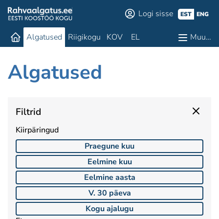
Logi sisse
EST
ENG
Algatused
Riigikogu
KOV
EL
Muu…
Algatused
Filtrid
Kiirpäringud
Praegune kuu
Eelmine kuu
Eelmine aasta
V. 30 päeva
Kogu ajalugu