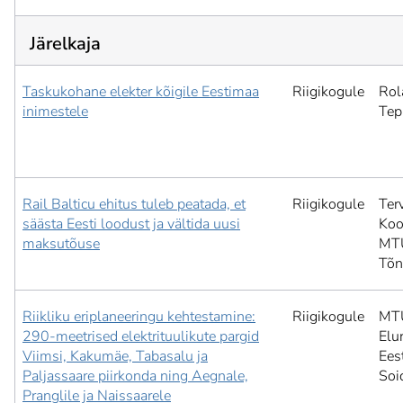
Järelkaja
Taskukohane elekter kõigile Eestimaa
Riigikogule
Rol
inimestele
Tep
Rail Balticu ehitus tuleb peatada, et
Riigikogule
Ter
säästa Eesti loodust ja vältida uusi
Koo
maksutõuse
MT
Tõ
Riikliku eriplaneeringu kehtestamine:
Riigikogule
MT
290-meetrised elektrituulikute pargid
Elu
Viimsi, Kakumäe, Tabasalu ja
Ees
Paljassaare piirkonda ning Aegnale,
Soi
Pranglile ja Naissaarele