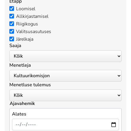
Etapp
Loomisel
Allkirjastamisel
Riigikogus
Valitsusasutuses
Järelkaja
Saaja
Menetleja
Menetluse tulemus
Ajavahemik
Alates