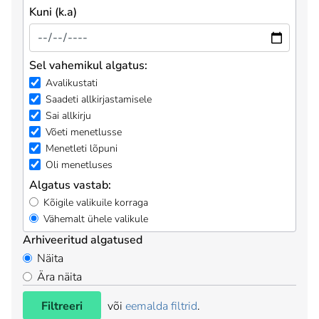
Kuni (k.a)
Sel vahemikul algatus:
Avalikustati
Saadeti allkirjastamisele
Sai allkirju
Võeti menetlusse
Menetleti lõpuni
Oli menetluses
Algatus vastab:
Kõigile valikuile korraga
Vähemalt ühele valikule
Arhiveeritud algatused
Näita
Ära näita
Filtreeri
või
eemalda filtrid
.