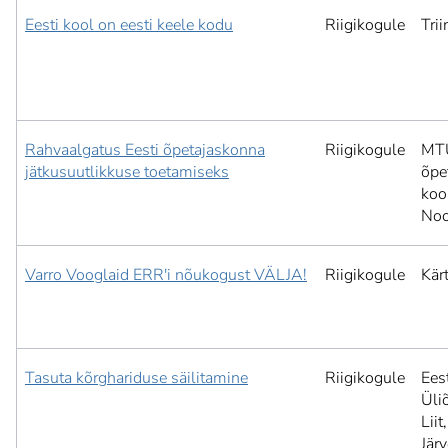
Eesti kool on eesti keele kodu
Riigikogule
Tri
Rahvaalgatus Eesti õpetajaskonna
Riigikogule
MTÜ
jätkusuutlikkuse toetamiseks
õpe
koo
Noo
Varro Vooglaid ERR'i nõukogust VÄLJA!
Riigikogule
Kär
Tasuta kõrghariduse säilitamine
Riigikogule
Ees
Üli
Liit,
Jär