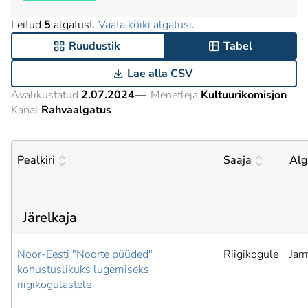
Leitud
5
algatust.
Vaata kõiki algatusi
.
Ruudustik
Tabel
Lae alla CSV
Avalikustatud
2.07.2024
—
Menetleja
Kultuurikomisjon
Kanal
Rahvaalgatus
Pealkiri
Saaja
Alg
Järelkaja
Noor-Eesti "Noorte püüded"
Riigikogule
Jar
kohustuslikuks lugemiseks
riigikogulastele