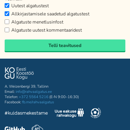
Uutest algatustest
Allkirjastamisele saadetud algatustest
Algatuste menetlusinfost
Algatuste uutest kommentaaridest
Telli teavitused
A. Weizenbergi 39, Tallinn
Email:
info@rahvaalgatus.ee
Telefon:
+372 5564 5216
(E-N 9:00–16:30)
Facebook:
fb.me/rahvaalgatus