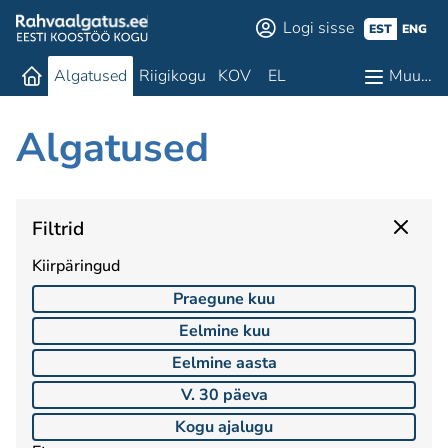
Logi sisse
EST
ENG
Algatused
Riigikogu
KOV
EL
Muu…
Algatused
Filtrid
Kiirpäringud
Praegune kuu
Eelmine kuu
Eelmine aasta
V. 30 päeva
Kogu ajalugu