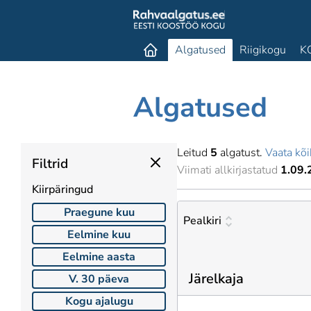
Algatused
Riigikogu
K
Algatused
Leitud
5
algatust.
Vaata kõi
Filtrid
Viimati allkirjastatud
1.09.
Kiirpäringud
Praegune kuu
Pealkiri
Eelmine kuu
Eelmine aasta
Järelkaja
V. 30 päeva
Kogu ajalugu