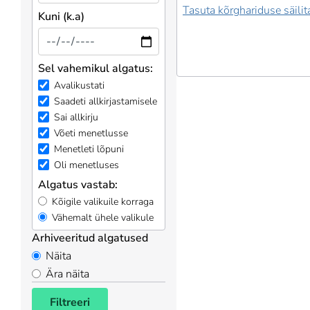
Tasuta kõrghariduse säili
Kuni (k.a)
Sel vahemikul algatus:
Avalikustati
Saadeti allkirjastamisele
Sai allkirju
Võeti menetlusse
Menetleti lõpuni
Oli menetluses
Algatus vastab:
Kõigile valikuile korraga
Vähemalt ühele valikule
Arhiveeritud algatused
Näita
Ära näita
Filtreeri