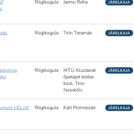
d"
Riigikogule
Jarmo Reha
JÄRELKAJA
ks
kodu
Riigikogule
Triin Teramäe
JÄRELKAJA
jaskonna
Riigikogule
MTÜ Alustavat
JÄRELKAJA
eks
õpetajat toetav
kool,
Triin
Noorkõiv
kogust VÄLJA!
Riigikogule
Kärt Pormeister
JÄRELKAJA