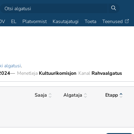
OV
EL
Platvormist
Kasutajatugi
Toeta
Teenused
ki algatusi
.
2024
—
Menetleja
Kultuurikomisjon
Kanal
Rahvaalgatus
Saaja
Algataja
Etapp