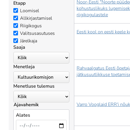
Noor-Eesti "Noorte püüde
Etapp
kohustuslikuks lugemise
Loomisel
riigikogulastele
Allkirjastamisel
Riigikogus
Eesti kool on eesti keele 
Valitsusasutuses
Järelkaja
Saaja
Menetleja
Rahvaalgatus Eesti õpeta
jätkusuutlikkuse toetamis
Menetluse tulemus
Varro Vooglaid ERR'i nõu
Ajavahemik
Alates