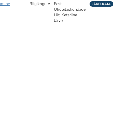
tamine
Riigikogule
Eesti
JÄRELKAJA
Üliõpilaskondade
Liit,
Katariina
Järve