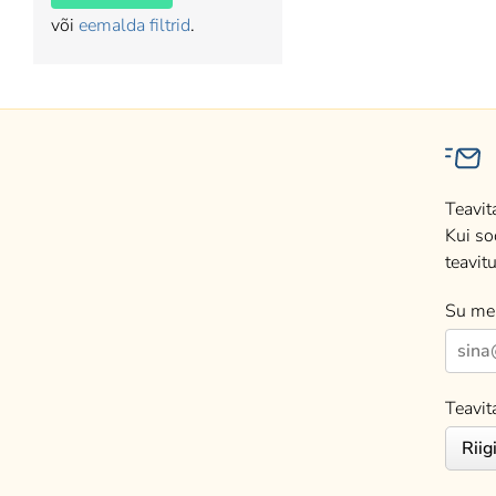
või
eemalda filtrid
.
Teavit
Kui so
teavitu
Su mei
Teavit