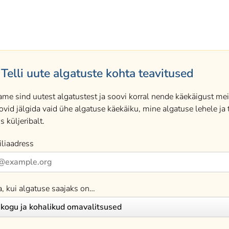
Telli uute algatuste kohta teavitused
ame sind uutest algatustest ja soovi korral nende käekäigust meil
ovid jälgida vaid ühe algatuse käekäiku, mine algatuse lehele ja t
s küljeribalt.
liaadress
a, kui algatuse saajaks on…