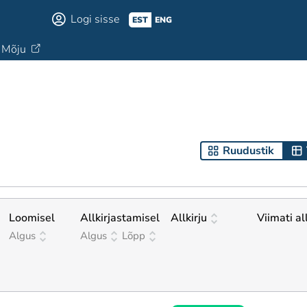
Logi sisse
EST
ENG
Mõju
Ruudustik
Loomisel
Allkirjastamisel
Allkirju
Viimati al
Algus
Algus
Lõpp