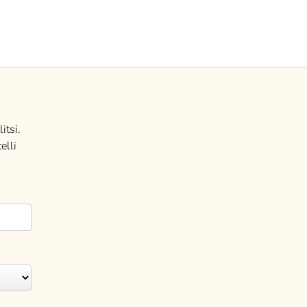
itsi.
elli