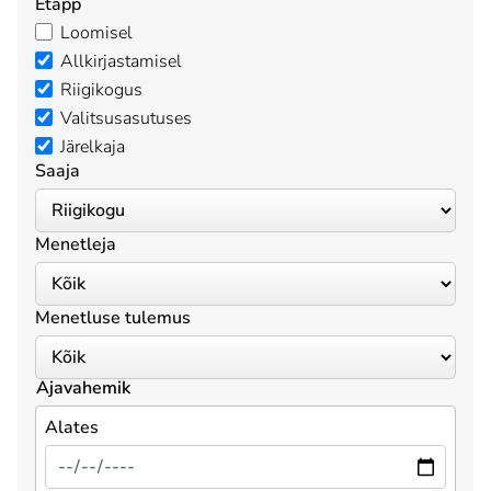
Etapp
Loomisel
Allkirjastamisel
Riigikogus
Valitsusasutuses
Järelkaja
Saaja
Menetleja
Menetluse tulemus
Ajavahemik
Alates