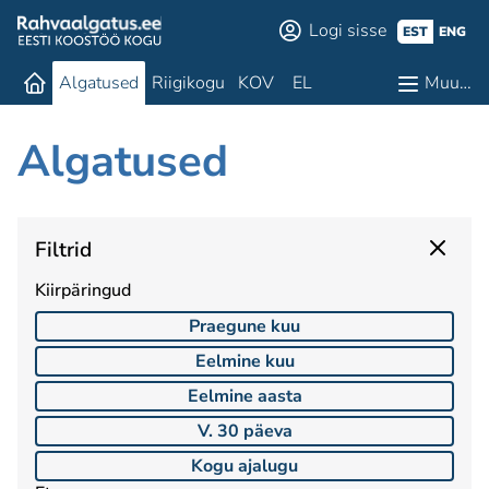
Logi sisse
EST
ENG
Algatused
Riigikogu
KOV
EL
Muu…
Algatused
Filtrid
Kiirpäringud
Praegune kuu
Eelmine kuu
Eelmine aasta
V. 30 päeva
Kogu ajalugu