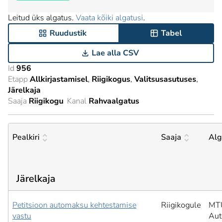
Leitud üks algatus.
Vaata kõiki algatusi
.
Ruudustik
Tabel
Lae alla CSV
Id
956
Etapp
Allkirjastamisel
Riigikogus
Valitsusasutuses
Järelkaja
Saaja
Riigikogu
Kanal
Rahvaalgatus
Pealkiri
Saaja
Alg
Järelkaja
Petitsioon automaksu kehtestamise
Riigikogule
MTÜ
vastu
Aut