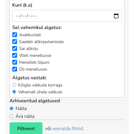
Kuni (k.a)
Sel vahemikul algatus:
Avalikustati
Saadeti allkirjastamisele
Sai allkirju
Võeti menetlusse
Menetleti lõpuni
Oli menetluses
Algatus vastab:
Kõigile valikuile korraga
Vähemalt ühele valikule
Arhiveeritud algatused
Näita
Ära näita
Filtreeri
või
eemalda filtrid
.