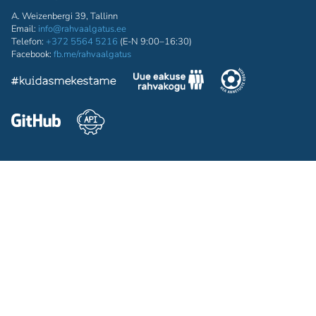
A. Weizenbergi 39, Tallinn
Email:
info@rahvaalgatus.ee
Telefon:
+372 5564 5216
(E-N 9:00–16:30)
Facebook:
fb.me/rahvaalgatus