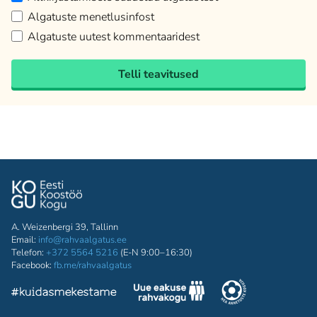
Algatuste menetlusinfost
Algatuste uutest kommentaaridest
Telli teavitused
A. Weizenbergi 39, Tallinn
Email:
info@rahvaalgatus.ee
Telefon:
+372 5564 5216
(E-N 9:00–16:30)
Facebook:
fb.me/rahvaalgatus