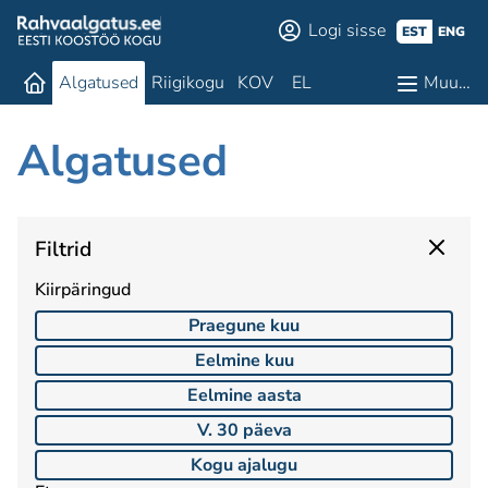
Logi sisse
EST
ENG
Algatused
Riigikogu
KOV
EL
Muu…
Algatused
Filtrid
Kiirpäringud
Praegune kuu
Eelmine kuu
Eelmine aasta
V. 30 päeva
Kogu ajalugu