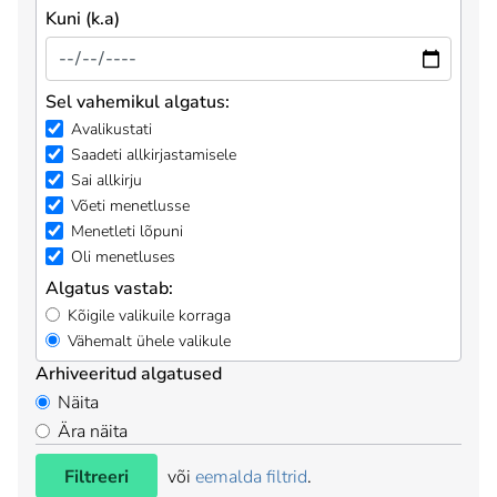
Kuni (k.a)
Sel vahemikul algatus:
Avalikustati
Saadeti allkirjastamisele
Sai allkirju
Võeti menetlusse
Menetleti lõpuni
Oli menetluses
Algatus vastab:
Kõigile valikuile korraga
Vähemalt ühele valikule
Arhiveeritud algatused
Näita
Ära näita
Filtreeri
või
eemalda filtrid
.