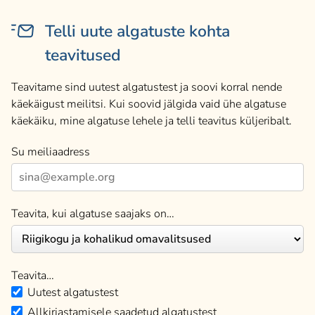
Telli uute algatuste kohta
teavitused
Teavitame sind uutest algatustest ja soovi korral nende
käekäigust meilitsi. Kui soovid jälgida vaid ühe algatuse
käekäiku, mine algatuse lehele ja telli teavitus küljeribalt.
Su meiliaadress
Teavita, kui algatuse saajaks on…
Teavita…
Uutest algatustest
Allkirjastamisele saadetud algatustest