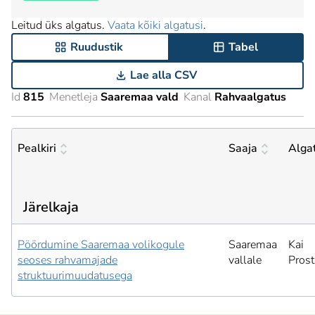
Leitud üks algatus.
Vaata kõiki algatusi
.
Ruudustik
Tabel
Lae alla CSV
Id
815
Menetleja
Saaremaa vald
Kanal
Rahvaalgatus
Pealkiri
Saaja
Alga
Järelkaja
Pöördumine Saaremaa volikogule
Saaremaa
Kai
seoses rahvamajade
vallale
Pros
struktuurimuudatusega