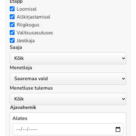
Etapp
Loomisel
Allkirjastamisel
Riigikogus
Valitsusasutuses
Järelkaja
Saaja
Menetleja
Menetluse tulemus
Ajavahemik
Alates