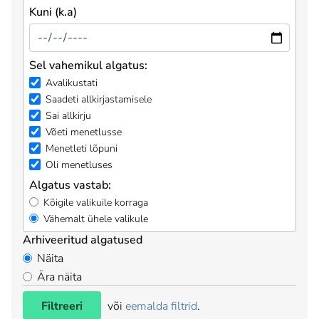
Kuni (k.a)
Sel vahemikul algatus:
Avalikustati
Saadeti allkirjastamisele
Sai allkirju
Võeti menetlusse
Menetleti lõpuni
Oli menetluses
Algatus vastab:
Kõigile valikuile korraga
Vähemalt ühele valikule
Arhiveeritud algatused
Näita
Ära näita
Filtreeri
või
eemalda filtrid
.