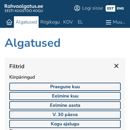
Logi sisse
EST
ENG
Algatused
Riigikogu
KOV
EL
Muu…
Algatused
Filtrid
Kiirpäringud
Praegune kuu
Eelmine kuu
Eelmine aasta
V. 30 päeva
Kogu ajalugu