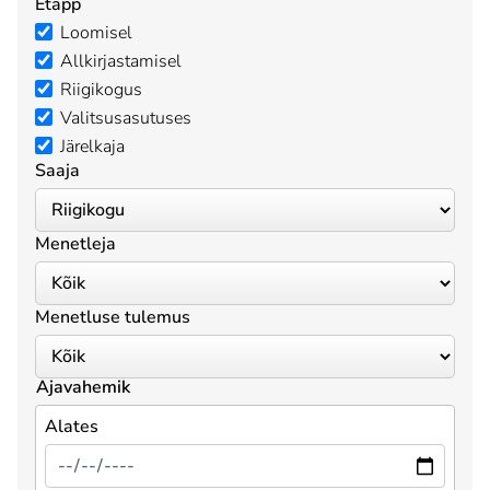
Etapp
Loomisel
Allkirjastamisel
Riigikogus
Valitsusasutuses
Järelkaja
Saaja
Menetleja
Menetluse tulemus
Ajavahemik
Alates