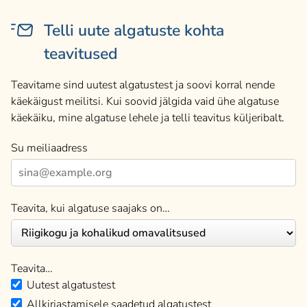
Telli uute algatuste kohta
teavitused
Teavitame sind uutest algatustest ja soovi korral nende
käekäigust meilitsi. Kui soovid jälgida vaid ühe algatuse
käekäiku, mine algatuse lehele ja telli teavitus küljeribalt.
Su meiliaadress
Teavita, kui algatuse saajaks on…
Teavita…
Uutest algatustest
Allkirjastamisele saadetud algatustest