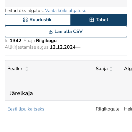
Leitud üks algatus.
Vaata kõiki algatusi
.
Ruudustik
Tabel
Lae alla CSV
Id
1342
Saaja
Riigikogu
Allkirjastamise algus
12.12.2024
—
Pealkiri
Saaja
Alg
Järelkaja
Eesti lipu kaitseks
Riigikogule
Hei