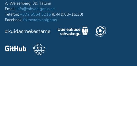
A. Weizenbergi 39, Tallinn
Email:
info@rahvaalgatus.ee
Telefon:
+372 5564 5216
(E-N 9:00–16:30)
Facebook:
fb.me/rahvaalgatus