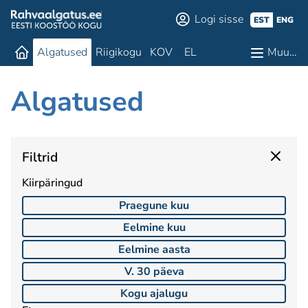
Logi sisse
EST
ENG
Algatused
Riigikogu
KOV
EL
Muu…
Algatused
Filtrid
Kiirpäringud
Praegune kuu
Eelmine kuu
Eelmine aasta
V. 30 päeva
Kogu ajalugu