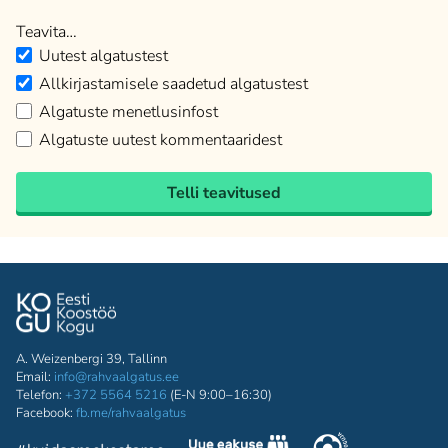
Teavita…
Uutest algatustest
Allkirjastamisele saadetud algatustest
Algatuste menetlusinfost
Algatuste uutest kommentaaridest
Telli teavitused
A. Weizenbergi 39, Tallinn
Email:
info@rahvaalgatus.ee
Telefon:
+372 5564 5216
(E-N 9:00–16:30)
Facebook:
fb.me/rahvaalgatus