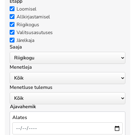
Etapp
Loomisel
Allkirjastamisel
Riigikogus
Valitsusasutuses
Järelkaja
Saaja
Menetleja
Menetluse tulemus
Ajavahemik
Alates