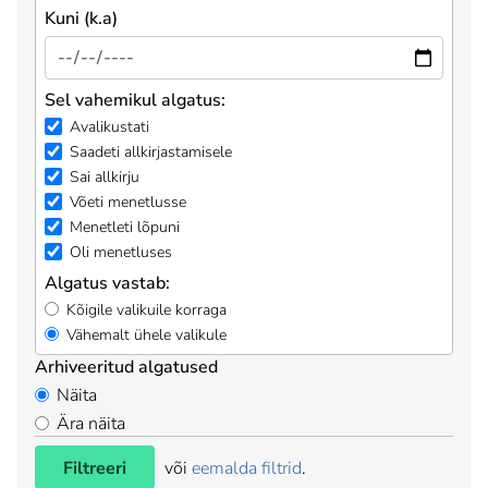
Kuni (k.a)
Sel vahemikul algatus:
Avalikustati
Saadeti allkirjastamisele
Sai allkirju
Võeti menetlusse
Menetleti lõpuni
Oli menetluses
Algatus vastab:
Kõigile valikuile korraga
Vähemalt ühele valikule
Arhiveeritud algatused
Näita
Ära näita
Filtreeri
või
eemalda filtrid
.