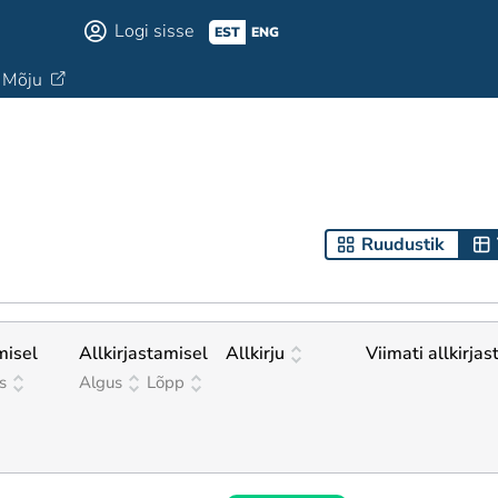
Logi sisse
EST
ENG
Mõju
Ruudustik
misel
Allkirjastamisel
Allkirju
Viimati allkirjas
s
Algus
Lõpp