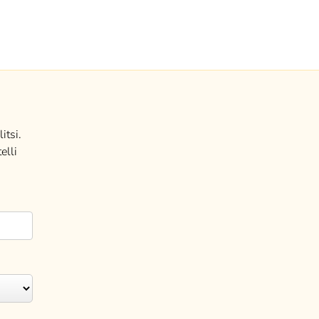
itsi.
elli