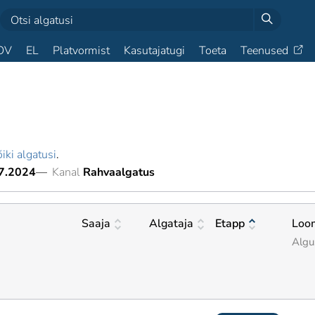
OV
EL
Platvormist
Kasutajatugi
Toeta
Teenused
iki algatusi
.
7.2024
—
Kanal
Rahvaalgatus
Saaja
Algataja
Etapp
Loo
Algu