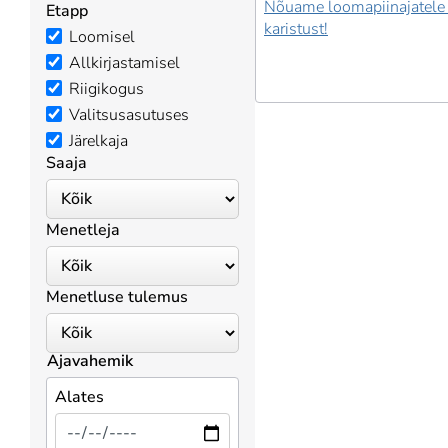
Nõuame loomapiinajatele
Etapp
karistust!
Loomisel
Allkirjastamisel
Riigikogus
Valitsusasutuses
Järelkaja
Saaja
Menetleja
Menetluse tulemus
Ajavahemik
Alates