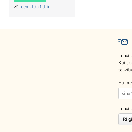
või
eemalda filtrid
.
Teavit
Kui so
teavitu
Su mei
Teavit