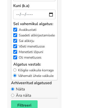
Kuni (k.a)
Sel vahemikul algatus:
Avalikustati
Saadeti allkirjastamisele
Sai allkirju
Võeti menetlusse
Menetleti lõpuni
Oli menetluses
Algatus vastab:
Kõigile valikuile korraga
Vähemalt ühele valikule
Arhiveeritud algatused
Näita
Ära näita
Filtreeri