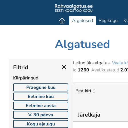
Algatused
Riigikogu
K
Algatused
Leitud üks algatus.
Vaata kõ
Filtrid
Id
1260
Avalikustatud
2.0
Kiirpäringud
Praegune kuu
Pealkiri
Eelmine kuu
Eelmine aasta
Järelkaja
V. 30 päeva
Kogu ajalugu