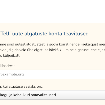
Telli uute algatuste kohta teavitused
ame sind uutest algatustest ja soovi korral nende käekäigust meil
ovid jälgida vaid ühe algatuse käekäiku, mine algatuse lehele ja t
s küljeribalt.
liaadress
a, kui algatuse saajaks on…