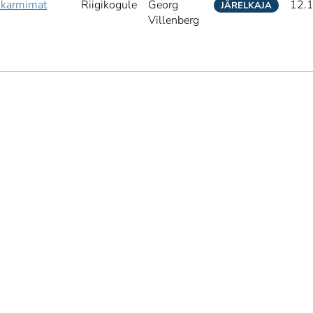
 karmimat
Riigikogule
Georg
12.
JÄRELKAJA
Villenberg