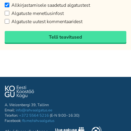
Allkirjastamisele saadetud algatustest
Algatuste menetlusinfost
Algatuste uutest kommentaaridest
Telli teavitused
A. Weizenbergi 39, Tallinn
Email:
info@rahvaalgatus.ee
Telefon:
+372 5564 5216
(E-N 9:00–16:30)
Facebook:
fb.me/rahvaalgatus