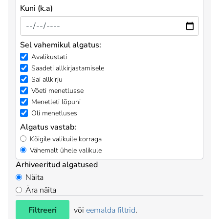
Kuni (k.a)
Sel vahemikul algatus:
Avalikustati
Saadeti allkirjastamisele
Sai allkirju
Võeti menetlusse
Menetleti lõpuni
Oli menetluses
Algatus vastab:
Kõigile valikuile korraga
Vähemalt ühele valikule
Arhiveeritud algatused
Näita
Ära näita
Filtreeri
või
eemalda filtrid
.