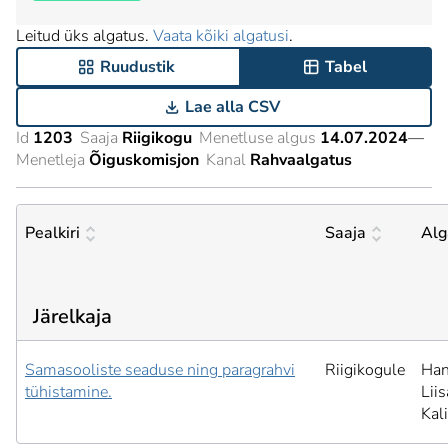
Leitud üks algatus.
Vaata kõiki algatusi
.
Ruudustik
Tabel
Lae alla CSV
Id
1203
Saaja
Riigikogu
Menetluse algus
14.07.2024
—
Menetleja
Õiguskomisjon
Kanal
Rahvaalgatus
Pealkiri
Saaja
Alg
Järelkaja
Samasooliste seaduse ning paragrahvi
Riigikogule
Han
tühistamine.
Liis
Kal