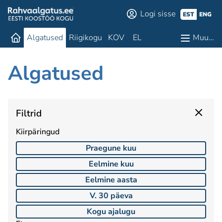
Logi sisse
EST
ENG
Algatused
Riigikogu
KOV
EL
Muu…
Algatused
Filtrid
Kiirpäringud
Praegune kuu
Eelmine kuu
Eelmine aasta
V. 30 päeva
Kogu ajalugu