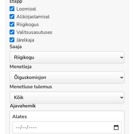
Etapp
Loomisel
Allkirjastamisel
Riigikogus
Valitsusasutuses
Järelkaja
Saaja
Menetleja
Menetluse tulemus
Ajavahemik
Alates