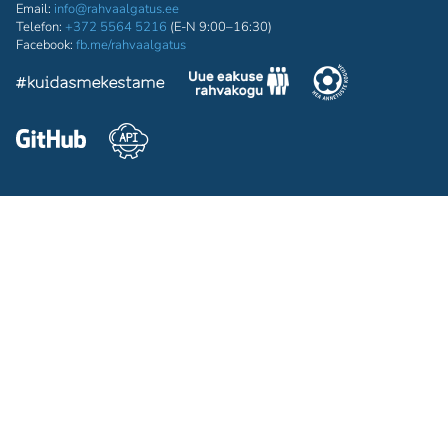
Email:
info@rahvaalgatus.ee
Telefon:
+372 5564 5216
(E-N 9:00–16:30)
Facebook:
fb.me/rahvaalgatus