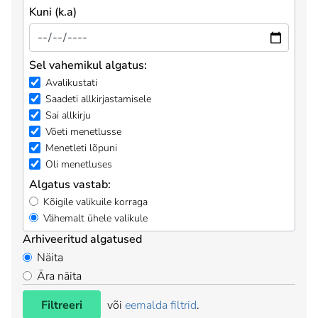
Kuni (k.a)
Sel vahemikul algatus:
Avalikustati
Saadeti allkirjastamisele
Sai allkirju
Võeti menetlusse
Menetleti lõpuni
Oli menetluses
Algatus vastab:
Kõigile valikuile korraga
Vähemalt ühele valikule
Arhiveeritud algatused
Näita
Ära näita
Filtreeri
või
eemalda filtrid
.