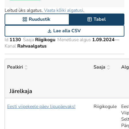
Leitud üks algatus.
Vaata kõiki algatusi
.
Ruudustik
Tabel
Lae alla CSV
Id
1130
Saaja
Riigikogu
Menetluse algus
1.09.2024
—
Kanal
Rahvaalgatus
Pealkiri
Saaja
Alg
Järelkaja
Eesti viipekeele päev lipupäevaks!
Riigikogule
Ees
Vii
Selt
Pär