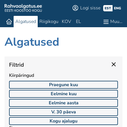
Logi sisse
EST
ENG
Algatused
Riigikogu
KOV
EL
Muu…
Algatused
Filtrid
Kiirpäringud
Praegune kuu
Eelmine kuu
Eelmine aasta
V. 30 päeva
Kogu ajalugu