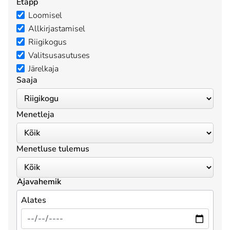
Etapp
Loomisel
Allkirjastamisel
Riigikogus
Valitsusasutuses
Järelkaja
Saaja
Menetleja
Menetluse tulemus
Ajavahemik
Alates