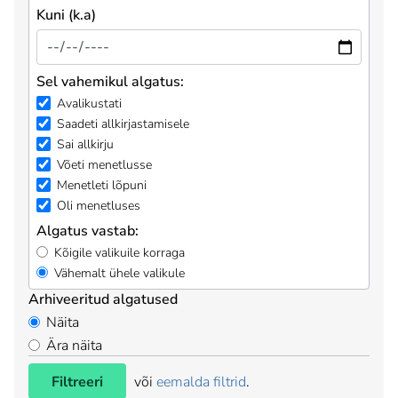
Kuni (k.a)
Sel vahemikul algatus:
Avalikustati
Saadeti allkirjastamisele
Sai allkirju
Võeti menetlusse
Menetleti lõpuni
Oli menetluses
Algatus vastab:
Kõigile valikuile korraga
Vähemalt ühele valikule
Arhiveeritud algatused
Näita
Ära näita
Filtreeri
või
eemalda filtrid
.