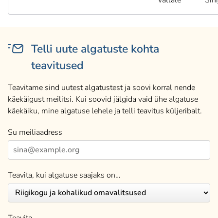
vallale
Sini
Telli uute algatuste kohta
teavitused
Teavitame sind uutest algatustest ja soovi korral nende
käekäigust meilitsi. Kui soovid jälgida vaid ühe algatuse
käekäiku, mine algatuse lehele ja telli teavitus küljeribalt.
Su meiliaadress
Teavita, kui algatuse saajaks on…