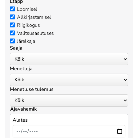
Etapp
Loomisel
Allkirjastamisel
Riigikogus
Valitsusasutuses
Järelkaja
Saaja
Menetleja
Menetluse tulemus
Ajavahemik
Alates