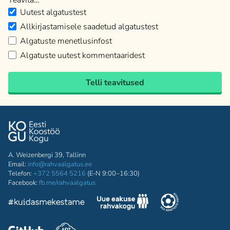
Teavita…
Uutest algatustest
Allkirjastamisele saadetud algatustest
Algatuste menetlusinfost
Algatuste uutest kommentaaridest
Telli teavitused
A. Weizenbergi 39, Tallinn
Email:
info@rahvaalgatus.ee
Telefon:
+372 5564 5216
(E-N 9:00–16:30)
Facebook:
fb.me/rahvaalgatus