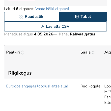
Leitud
6
algatust.
Vaata kõiki algatusi
.
Ruudustik
Tabel
Lae alla CSV
Menetluse algus
4.05.2026
—
Kanal
Rahvaalgatus
Pealkiri
Saaja
Alg
Riigikogus
Euroopa angerjas looduskaitse alla!
Riigikogule
Lo
MT
Far
Elle