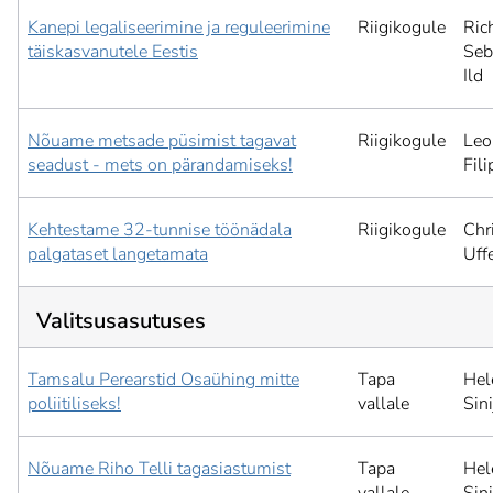
Kanepi legaliseerimine ja reguleerimine
Riigikogule
Ric
täiskasvanutele Eestis
Seb
Ild
Nõuame metsade püsimist tagavat
Riigikogule
Leo
seadust - mets on pärandamiseks!
Fil
Kehtestame 32-tunnise töönädala
Riigikogule
Chr
palgataset langetamata
Uffe
Valitsusasutuses
Tamsalu Perearstid Osaühing mitte
Tapa
Hel
poliitiliseks!
vallale
Sini
Nõuame Riho Telli tagasiastumist
Tapa
Hel