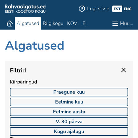
Logi sisse
EST
ENG
Algatused
Riigikogu
KOV
EL
Muu…
Algatused
Filtrid
Kiirpäringud
Praegune kuu
Eelmine kuu
Eelmine aasta
V. 30 päeva
Kogu ajalugu