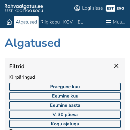
Logi sisse
EST
ENG
Algatused
Riigikogu
KOV
EL
Muu…
Algatused
Filtrid
Kiirpäringud
Praegune kuu
Eelmine kuu
Eelmine aasta
V. 30 päeva
Kogu ajalugu