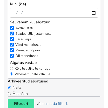
Kuni (k.a)
Sel vahemikul algatus:
Avalikustati
Saadeti allkirjastamisele
Sai allkirju
Võeti menetlusse
Menetleti lõpuni
Oli menetluses
Algatus vastab:
Kõigile valikuile korraga
Vähemalt ühele valikule
Arhiveeritud algatused
Näita
Ära näita
Filtreeri
või
eemalda filtrid
.