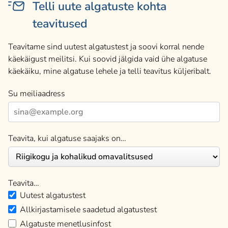
Telli uute algatuste kohta
teavitused
Teavitame sind uutest algatustest ja soovi korral nende
käekäigust meilitsi. Kui soovid jälgida vaid ühe algatuse
käekäiku, mine algatuse lehele ja telli teavitus küljeribalt.
Su meiliaadress
Teavita, kui algatuse saajaks on…
Teavita…
Uutest algatustest
Allkirjastamisele saadetud algatustest
Algatuste menetlusinfost