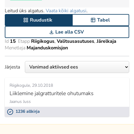
Leitud üks algatus.
Vaata kõiki algatusi
.
Ruudustik
Tabel
Lae alla CSV
Id
15
Etapp
Riigikogus
Valitsusasutuses
Järelkaja
Menetleja
Majanduskomisjon
Järjesta
Riigikogule
29.10.2018
Liiklemine jalgratturitele ohutumaks
Jaanus Juss
1236 allkirja