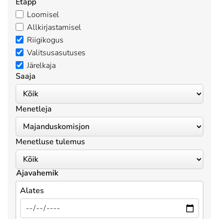
Etapp
Loomisel
Allkirjastamisel
Riigikogus
Valitsusasutuses
Järelkaja
Saaja
Menetleja
Menetluse tulemus
Ajavahemik
Alates