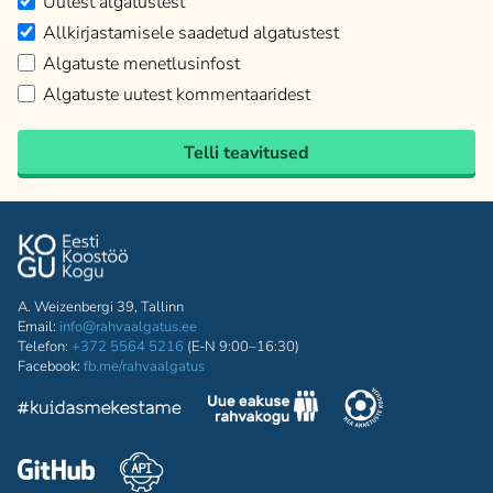
Uutest algatustest
Allkirjastamisele saadetud algatustest
Algatuste menetlusinfost
Algatuste uutest kommentaaridest
Telli teavitused
A. Weizenbergi 39, Tallinn
Email:
info@rahvaalgatus.ee
Telefon:
+372 5564 5216
(E-N 9:00–16:30)
Facebook:
fb.me/rahvaalgatus