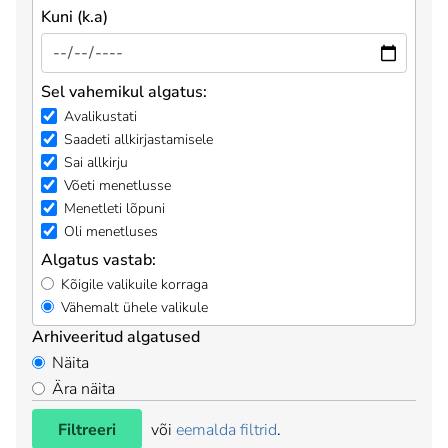
Kuni (k.a)
Sel vahemikul algatus:
Avalikustati
Saadeti allkirjastamisele
Sai allkirju
Võeti menetlusse
Menetleti lõpuni
Oli menetluses
Algatus vastab:
Kõigile valikuile korraga
Vähemalt ühele valikule
Arhiveeritud algatused
Näita
Ära näita
Filtreeri
või
eemalda filtrid
.