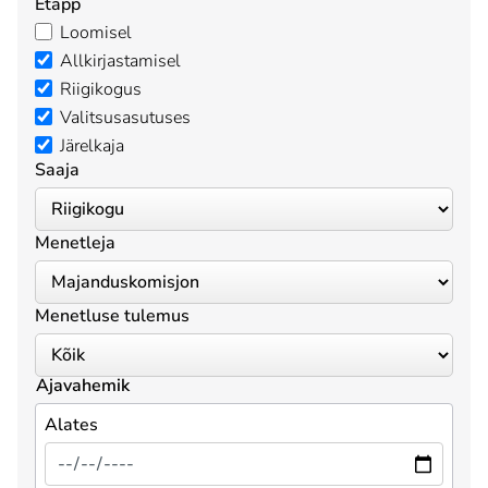
Etapp
Loomisel
Allkirjastamisel
Riigikogus
Valitsusasutuses
Järelkaja
Saaja
Menetleja
Menetluse tulemus
Ajavahemik
Alates