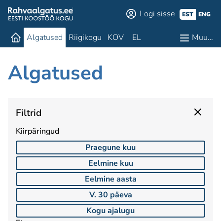
Logi sisse
EST
ENG
Algatused
Riigikogu
KOV
EL
Muu…
Algatused
Filtrid
Kiirpäringud
Praegune kuu
Eelmine kuu
Eelmine aasta
V. 30 päeva
Kogu ajalugu