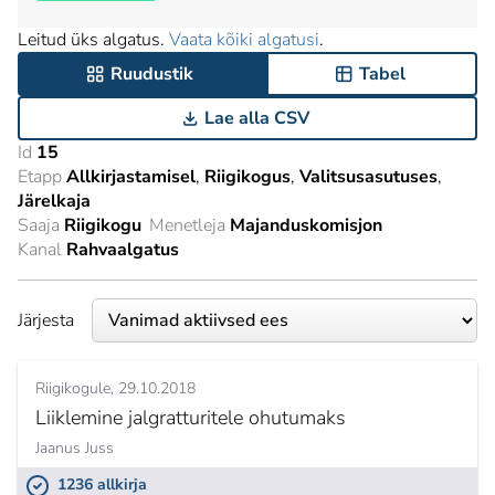
Leitud üks algatus.
Vaata kõiki algatusi
.
Ruudustik
Tabel
Lae alla CSV
Id
15
Etapp
Allkirjastamisel
Riigikogus
Valitsusasutuses
Järelkaja
Saaja
Riigikogu
Menetleja
Majanduskomisjon
Kanal
Rahvaalgatus
Järjesta
Riigikogule
29.10.2018
Liiklemine jalgratturitele ohutumaks
Jaanus Juss
1236 allkirja