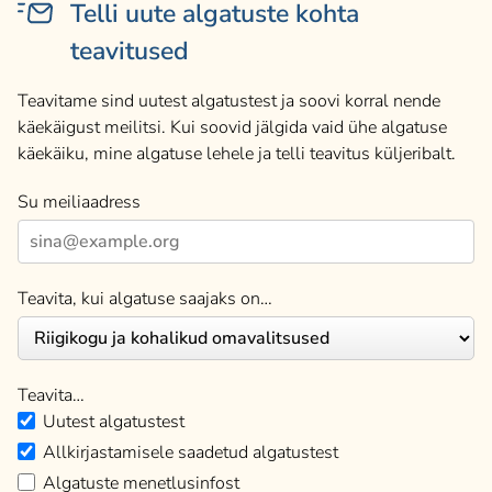
Telli uute algatuste kohta
teavitused
Teavitame sind uutest algatustest ja soovi korral nende
käekäigust meilitsi. Kui soovid jälgida vaid ühe algatuse
käekäiku, mine algatuse lehele ja telli teavitus küljeribalt.
Su meiliaadress
Teavita, kui algatuse saajaks on…
Teavita…
Uutest algatustest
Allkirjastamisele saadetud algatustest
Algatuste menetlusinfost