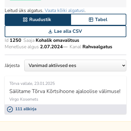
Leitud üks algatus.
Vaata kõiki algatusi
.
Ruudustik
Tabel
Lae alla CSV
Id
1250
Saaja
Kohalik omavalitsus
Menetluse algus
2.07.2024
—
Kanal
Rahvaalgatus
Järjesta
Tõrva vallale
23.01.2025
Säilitame Tõrva Kõrtsihoone ajaloolise välimuse!
Virgo Kosemets
111 allkirja