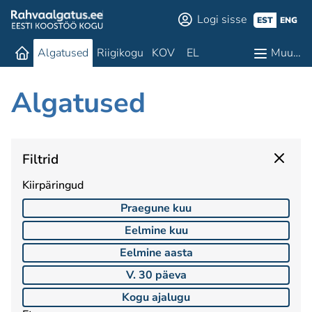
Logi sisse
EST
ENG
Algatused
Riigikogu
KOV
EL
Muu…
Algatused
Filtrid
Kiirpäringud
Praegune kuu
Eelmine kuu
Eelmine aasta
V. 30 päeva
Kogu ajalugu