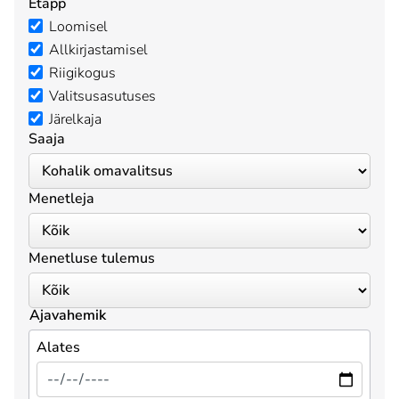
Etapp
Loomisel
Allkirjastamisel
Riigikogus
Valitsusasutuses
Järelkaja
Saaja
Menetleja
Menetluse tulemus
Ajavahemik
Alates