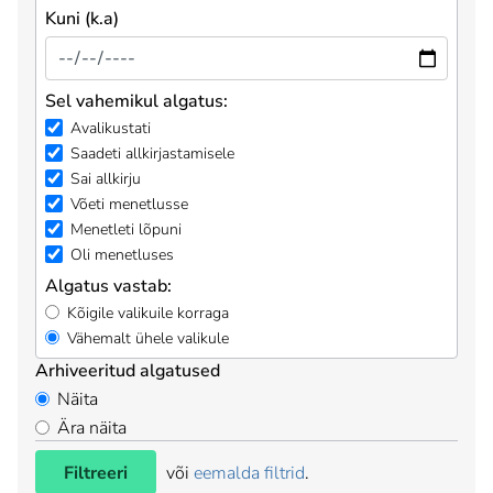
Kuni (k.a)
Sel vahemikul algatus:
Avalikustati
Saadeti allkirjastamisele
Sai allkirju
Võeti menetlusse
Menetleti lõpuni
Oli menetluses
Algatus vastab:
Kõigile valikuile korraga
Vähemalt ühele valikule
Arhiveeritud algatused
Näita
Ära näita
Filtreeri
või
eemalda filtrid
.