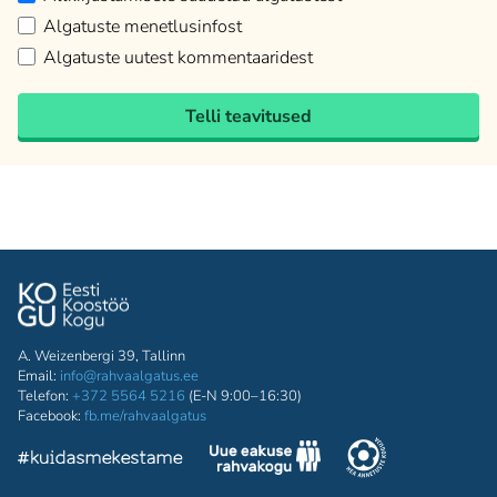
Algatuste menetlusinfost
Algatuste uutest kommentaaridest
Telli teavitused
A. Weizenbergi 39, Tallinn
Email:
info@rahvaalgatus.ee
Telefon:
+372 5564 5216
(E-N 9:00–16:30)
Facebook:
fb.me/rahvaalgatus