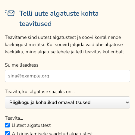
Telli uute algatuste kohta
teavitused
Teavitame sind uutest algatustest ja soovi korral nende
käekäigust meilitsi. Kui soovid jälgida vaid ühe algatuse
käekäiku, mine algatuse lehele ja telli teavitus küljeribalt.
Su meiliaadress
Teavita, kui algatuse saajaks on…
Teavita…
Uutest algatustest
Allkirjastamisele saadetud algatustest