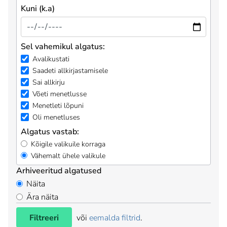
Kuni (k.a)
Sel vahemikul algatus:
Avalikustati
Saadeti allkirjastamisele
Sai allkirju
Võeti menetlusse
Menetleti lõpuni
Oli menetluses
Algatus vastab:
Kõigile valikuile korraga
Vähemalt ühele valikule
Arhiveeritud algatused
Näita
Ära näita
Filtreeri
või
eemalda filtrid
.