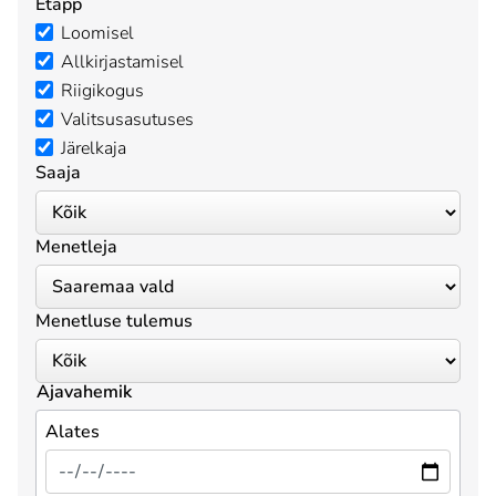
Etapp
Loomisel
Allkirjastamisel
Riigikogus
Valitsusasutuses
Järelkaja
Saaja
Menetleja
Menetluse tulemus
Ajavahemik
Alates