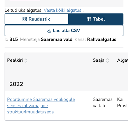
Leitud üks algatus.
Vaata kõiki algatusi
.
Ruudustik
Tabel
Lae alla CSV
Id
815
Menetleja
Saaremaa vald
Kanal
Rahvaalgatus
Pealkiri
Saaja
Alga
2022
Pöördumine Saaremaa volikogule
Saaremaa
Kai
seoses rahvamajade
vallale
Pros
struktuurimuudatusega