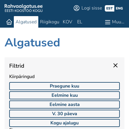
Logi sisse
EST
ENG
Algatused
Riigikogu
KOV
EL
Muu…
Algatused
Filtrid
Kiirpäringud
Praegune kuu
Eelmine kuu
Eelmine aasta
V. 30 päeva
Kogu ajalugu