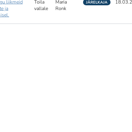
gu liikmeid
Toila
Maria
18.03.
JÄRELKAJA
te ja
vallale
Ronk
sel.