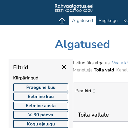
Algatused
Riigikogu
K
Algatused
Leitud üks algatus.
Vaata kõ
Filtrid
Menetleja
Toila vald
Kanal
Kiirpäringud
Praegune kuu
Pealkiri
Eelmine kuu
Eelmine aasta
Toila vallale
V. 30 päeva
Kogu ajalugu