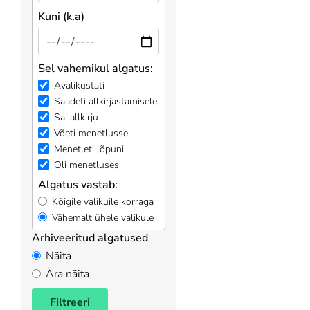
Kuni (k.a)
Sel vahemikul algatus:
Avalikustati
Saadeti allkirjastamisele
Sai allkirju
Võeti menetlusse
Menetleti lõpuni
Oli menetluses
Algatus vastab:
Kõigile valikuile korraga
Vähemalt ühele valikule
Arhiveeritud algatused
Näita
Ära näita
Filtreeri