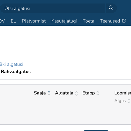
OV
EL
Platvormist
Kasutajatugi
Toeta
Teenused
iki algatusi
.
Rahvaalgatus
Saaja
Algataja
Etapp
Loomis
Algus