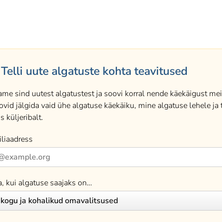
Telli uute algatuste kohta teavitused
ame sind uutest algatustest ja soovi korral nende käekäigust meil
ovid jälgida vaid ühe algatuse käekäiku, mine algatuse lehele ja t
s küljeribalt.
liaadress
a, kui algatuse saajaks on…