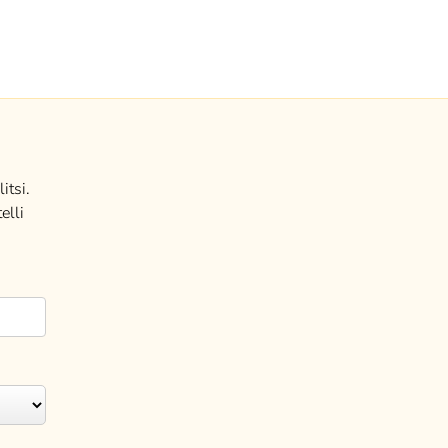
itsi.
elli