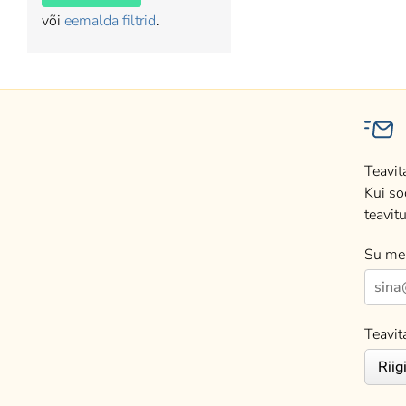
või
eemalda filtrid
.
Teavit
Kui so
teavitu
Su mei
Teavit