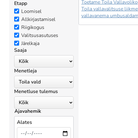
Toetame Toila Vallavoliko
Etapp
Toila vallavalitsuse liikme
Loomisel
vallavanema umbusaldami
Allkirjastamisel
Riigikogus
Valitsusasutuses
Järelkaja
Saaja
Menetleja
Menetluse tulemus
Ajavahemik
Alates