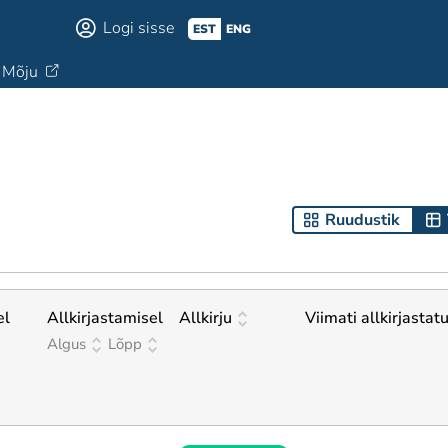
Logi sisse
EST
ENG
Mõju
Ruudustik
el
Allkirjastamisel
Allkirju
Viimati allkirjastat
Algus
Lõpp