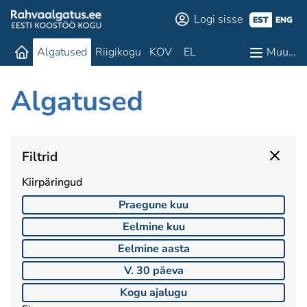
Logi sisse
EST
ENG
Algatused
Riigikogu
KOV
EL
Muu…
Algatused
Filtrid
Kiirpäringud
Praegune kuu
Eelmine kuu
Eelmine aasta
V. 30 päeva
Kogu ajalugu