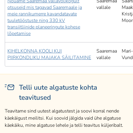
Nõuame Saaremaa vallavolikogult
Saaremaa
Saart
otsuseid mis tagavad Saaremaale ja
vallale
Maak
meie rannikumerre kavandatavate
Krist
tuuletööstuste ning 330 kV
Moor
transiitliinide planeeringute kohese
lõpetamise
KIHELKONNA KOOLI KUI
Saaremaa
Mari-
PIIRKONDLIKU MAJAKA SÄILITAMINE
vallale
Vund
Telli uute algatuste kohta
teavitused
Teavitame sind uutest algatustest ja soovi korral nende
käekäigust meilitsi. Kui soovid jälgida vaid ühe algatuse
käekäiku, mine algatuse lehele ja telli teavitus küljeribalt.