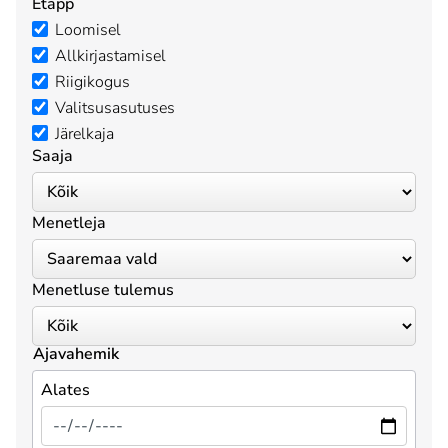
Etapp
Loomisel
Allkirjastamisel
Riigikogus
Valitsusasutuses
Järelkaja
Saaja
Menetleja
Menetluse tulemus
Ajavahemik
Alates