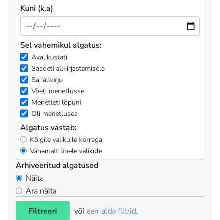
Kuni (k.a)
Sel vahemikul algatus:
Avalikustati
Saadeti allkirjastamisele
Sai allkirju
Võeti menetlusse
Menetleti lõpuni
Oli menetluses
Algatus vastab:
Kõigile valikuile korraga
Vähemalt ühele valikule
Arhiveeritud algatused
Näita
Ära näita
Filtreeri
või
eemalda filtrid
.