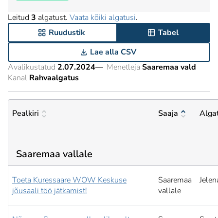
Leitud
3
algatust.
Vaata kõiki algatusi
.
Ruudustik
Tabel
Lae alla CSV
Avalikustatud
2.07.2024
—
Menetleja
Saaremaa vald
Kanal
Rahvaalgatus
Pealkiri
Saaja
Alga
Saaremaa vallale
Toeta Kuressaare WOW Keskuse
Saaremaa
Jelen
jõusaali töö jätkamist!
vallale