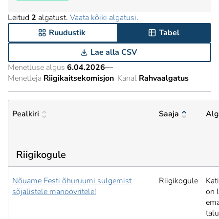
Leitud
2
algatust.
Vaata kõiki algatusi
.
Ruudustik
Tabel
Lae alla CSV
Menetluse algus
6.04.2026
—
Menetleja
Riigikaitsekomisjon
Kanal
Rahvaalgatus
Pealkiri
Saaja
Alg
Riigikogule
Nõuame Eesti õhuruumi sulgemist
Riigikogule
Kat
sõjalistele manöövritele!
on 
ema
tal