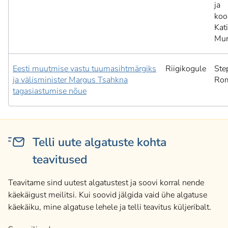
ja
koo
Kat
Mur
Eesti muutmise vastu tuumasihtmärgiks
Riigikogule
Ste
ja välisminister Margus Tsahkna
Ro
tagasiastumise nõue
Telli uute algatuste kohta
teavitused
Teavitame sind uutest algatustest ja soovi korral nende
käekäigust meilitsi. Kui soovid jälgida vaid ühe algatuse
käekäiku, mine algatuse lehele ja telli teavitus küljeribalt.