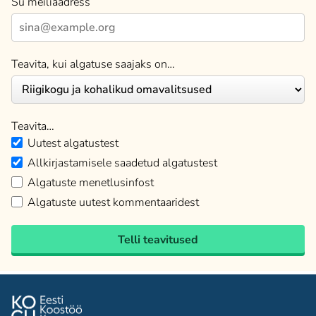
Su meiliaadress
Teavita, kui algatuse saajaks on…
Teavita…
Uutest algatustest
Allkirjastamisele saadetud algatustest
Algatuste menetlusinfost
Algatuste uutest kommentaaridest
Telli teavitused