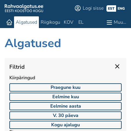
Logi sisse
EST
ENG
Algatused
Riigikogu
KOV
EL
Muu…
Algatused
Filtrid
Kiirpäringud
Praegune kuu
Eelmine kuu
Eelmine aasta
V. 30 päeva
Kogu ajalugu