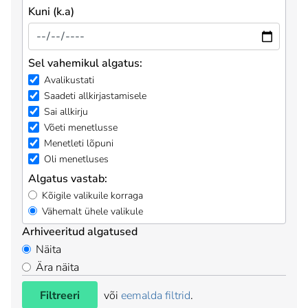
Kuni (k.a)
Sel vahemikul algatus:
Avalikustati
Saadeti allkirjastamisele
Sai allkirju
Võeti menetlusse
Menetleti lõpuni
Oli menetluses
Algatus vastab:
Kõigile valikuile korraga
Vähemalt ühele valikule
Arhiveeritud algatused
Näita
Ära näita
Filtreeri
või
eemalda filtrid
.