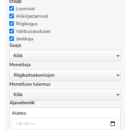
Etapp
Loomisel
Allkirjastamisel
Riigikogus
Valitsusasutuses
Järelkaja
Saaja
Menetleja
Menetluse tulemus
Ajavahemik
Alates