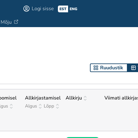
Logi sisse
EST
ENG
Mõju
Ruudustik
oomisel
Allkirjastamisel
Allkirju
Viimati allkirj
lgus
Algus
Lõpp