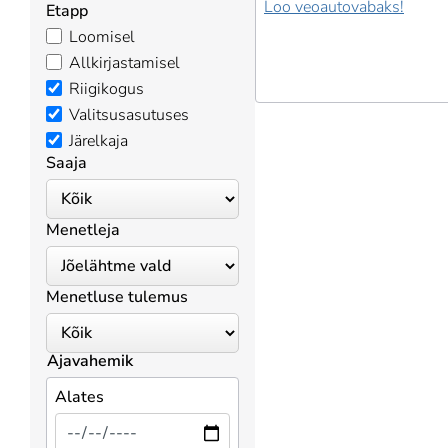
Loo veoautovabaks!
Etapp
Loomisel
Allkirjastamisel
Riigikogus
Valitsusasutuses
Järelkaja
Saaja
Menetleja
Menetluse tulemus
Ajavahemik
Alates