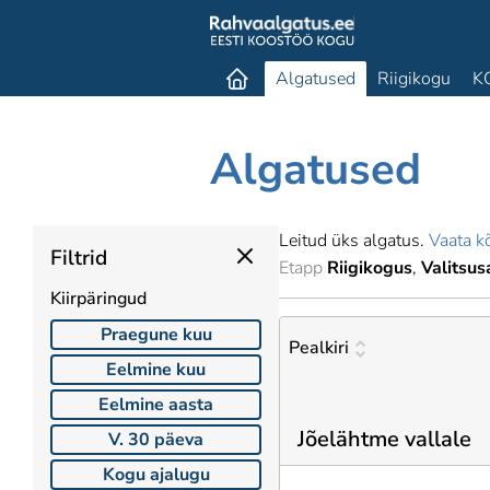
Algatused
Riigikogu
K
Algatused
Leitud üks algatus.
Vaata kõ
Filtrid
Etapp
Riigikogus
Valitsus
Kiirpäringud
Praegune kuu
Pealkiri
Eelmine kuu
Eelmine aasta
Jõelähtme vallale
V. 30 päeva
Kogu ajalugu