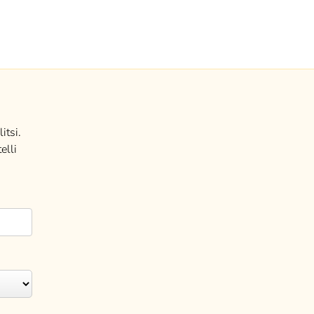
itsi.
elli