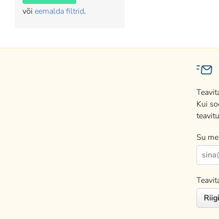
või
eemalda filtrid
.
Teavit
Kui so
teavitu
Su mei
Teavit