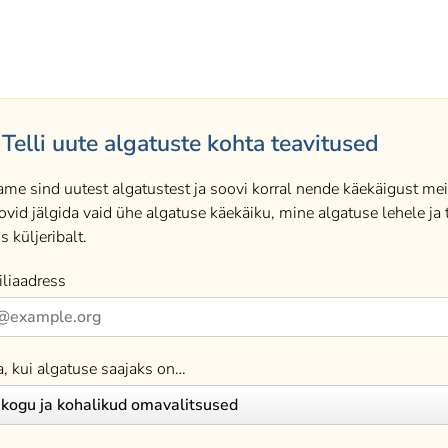
Telli uute algatuste kohta teavitused
ame sind uutest algatustest ja soovi korral nende käekäigust meil
ovid jälgida vaid ühe algatuse käekäiku, mine algatuse lehele ja t
s küljeribalt.
liaadress
a, kui algatuse saajaks on…