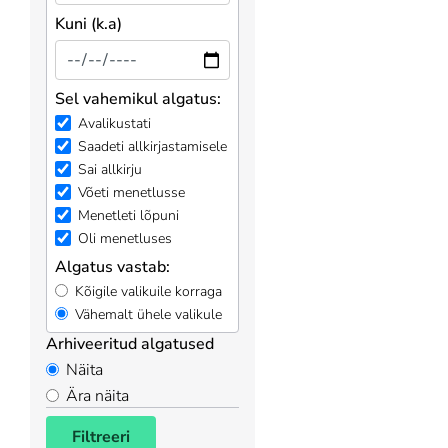
Kuni (k.a)
Sel vahemikul algatus:
Avalikustati
Saadeti allkirjastamisele
Sai allkirju
Võeti menetlusse
Menetleti lõpuni
Oli menetluses
Algatus vastab:
Kõigile valikuile korraga
Vähemalt ühele valikule
Arhiveeritud algatused
Näita
Ära näita
Filtreeri