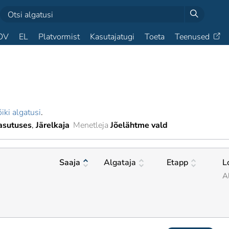
OV
EL
Platvormist
Kasutajatugi
Toeta
Teenused
iki algatusi
.
asutuses
Järelkaja
Menetleja
Jõelähtme vald
Saaja
Algataja
Etapp
L
A