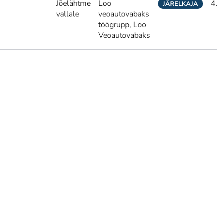
Jõelähtme
Loo
4
JÄRELKAJA
vallale
veoautovabaks
töögrupp,
Loo
Veoautovabaks