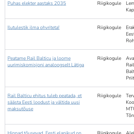
Puhas elekter aastaks 2035
Riigikogule
Lem
Kap
Ilutulestik ilma ohvriteta!
Riigikogule
Era
Ees
Roh
Peatame Rail Balticu ja loome
Riigikogule
Ava
uurimiskomisjoni analoogselt Lätiga
Rai
Balt
Pri
Rail Balticu ehitus tuleb peatada, et
Riigikogule
Ter
säästa Eesti loodust ja vältida uusi
Koo
maksutõuse
MT
Tõ
Hinnad tõusevad, Eesti elanikud on
Riigikogule
Ale