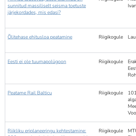
sunnitud massiliselt seisma toetuste
Iva
järjekordades, mis edasi?
Õlitehase ehitusloa peatamine
Riigikogule
Lau
Eesti ei ole tuumapolügoon
Riigikogule
Era
Ees
Roh
Peatame Rail Balticu
Riigikogule
101
alg
Mee
Voo
Riikliku eriplaneeringu kehtestamine:
Riigikogule
MT