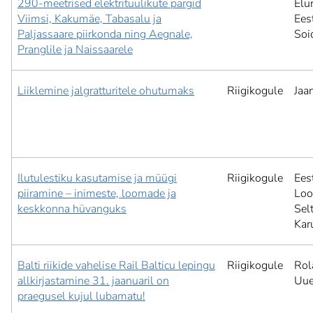
290-meetrised elektrituulikute pargid
Elu
Viimsi, Kakumäe, Tabasalu ja
Ees
Paljassaare piirkonda ning Aegnale,
Soi
Pranglile ja Naissaarele
Liiklemine jalgratturitele ohutumaks
Riigikogule
Jaa
Ilutulestiku kasutamise ja müügi
Riigikogule
Ees
piiramine – inimeste, loomade ja
Loo
keskkonna hüvanguks
Selt
Kar
Balti riikide vahelise Rail Balticu lepingu
Riigikogule
Rol
allkirjastamine 31. jaanuaril on
Uu
praegusel kujul lubamatu!