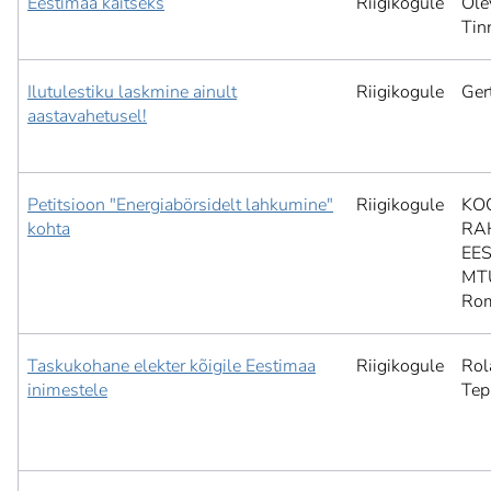
Eestimaa kaitseks
Riigikogule
Ole
Tin
Ilutulestiku laskmine ainult
Riigikogule
Ger
aastavahetusel!
Petitsioon "Energiabörsidelt lahkumine"
Riigikogule
KO
kohta
RA
EES
MT
Ro
Taskukohane elekter kõigile Eestimaa
Riigikogule
Rol
inimestele
Tep