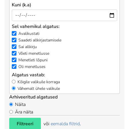
Kuni (k.a)
Sel vahemikul algatus:
Avalikustati
Saadeti allkirjastamisele
Sai allkirju
Võeti menetlusse
Menetleti lõpuni
Oli menetluses
Algatus vastab:
Kõigile valikuile korraga
Vähemalt ühele valikule
Arhiveeritud algatused
Näita
Ära näita
Filtreeri
või
eemalda filtrid
.