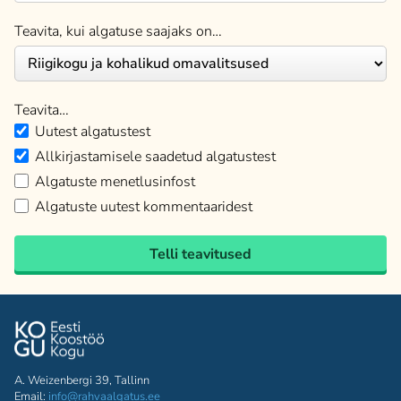
Teavita, kui algatuse saajaks on…
Teavita…
Uutest algatustest
Allkirjastamisele saadetud algatustest
Algatuste menetlusinfost
Algatuste uutest kommentaaridest
Telli teavitused
A. Weizenbergi 39, Tallinn
Email:
info@rahvaalgatus.ee