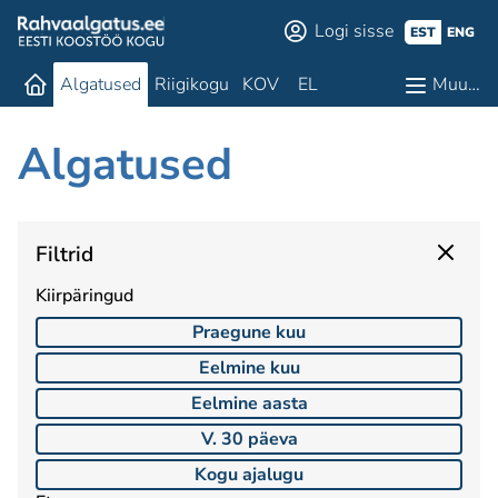
Logi sisse
EST
ENG
Algatused
Riigikogu
KOV
EL
Muu…
Algatused
Filtrid
Kiirpäringud
Praegune kuu
Eelmine kuu
Eelmine aasta
V. 30 päeva
Kogu ajalugu