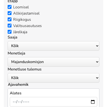
Etapp
Loomisel
Allkirjastamisel
Riigikogus
Valitsusasutuses
Järelkaja
Saaja
Menetleja
Menetluse tulemus
Ajavahemik
Alates