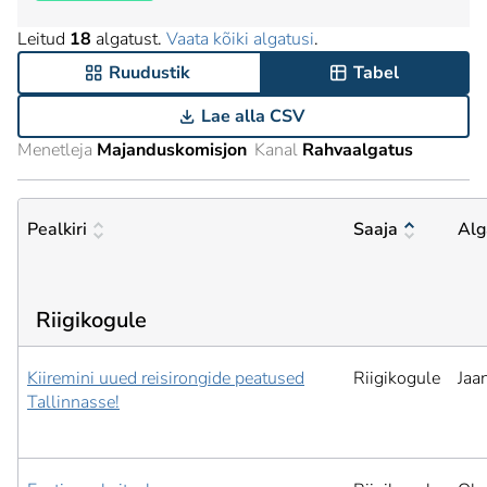
Leitud
18
algatust.
Vaata kõiki algatusi
.
Ruudustik
Tabel
Lae alla CSV
Menetleja
Majanduskomisjon
Kanal
Rahvaalgatus
Pealkiri
Saaja
Alg
Riigikogule
Kiiremini uued reisirongide peatused
Riigikogule
Jaa
Tallinnasse!