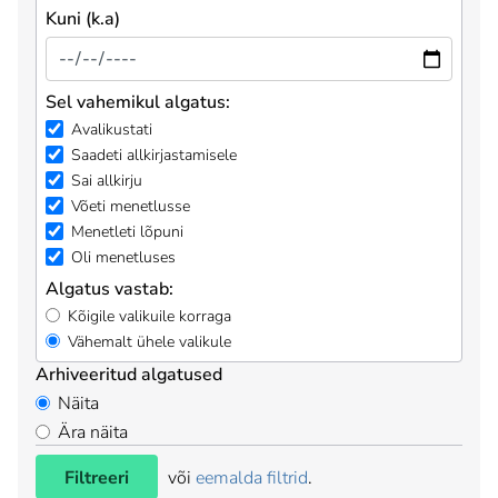
Kuni (k.a)
Sel vahemikul algatus:
Avalikustati
Saadeti allkirjastamisele
Sai allkirju
Võeti menetlusse
Menetleti lõpuni
Oli menetluses
Algatus vastab:
Kõigile valikuile korraga
Vähemalt ühele valikule
Arhiveeritud algatused
Näita
Ära näita
Filtreeri
või
eemalda filtrid
.