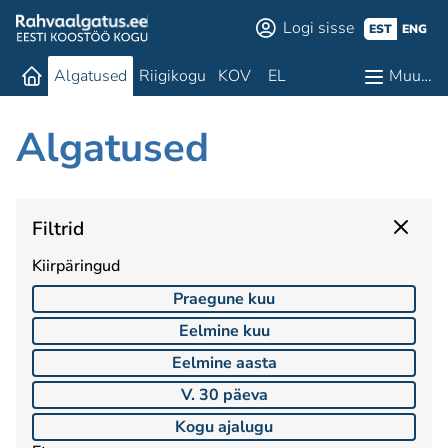
Logi sisse
EST
ENG
Algatused
Riigikogu
KOV
EL
Muu…
Algatused
Filtrid
Kiirpäringud
Praegune kuu
Eelmine kuu
Eelmine aasta
V. 30 päeva
Kogu ajalugu