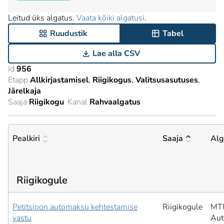
Leitud üks algatus.
Vaata kõiki algatusi
.
Ruudustik
Tabel
Lae alla CSV
Id
956
Etapp
Allkirjastamisel
Riigikogus
Valitsusasutuses
Järelkaja
Saaja
Riigikogu
Kanal
Rahvaalgatus
Pealkiri
Saaja
Alg
Riigikogule
Petitsioon automaksu kehtestamise
Riigikogule
MTÜ
vastu
Aut