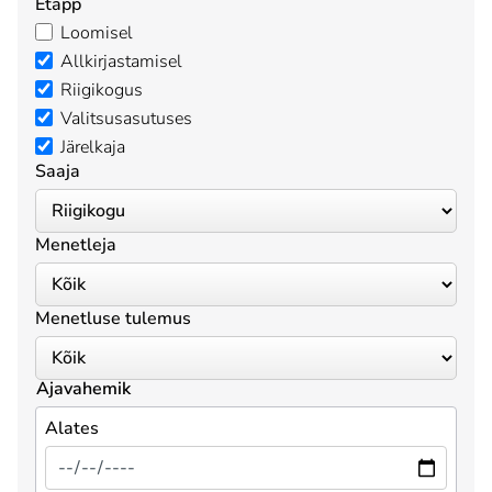
Etapp
Loomisel
Allkirjastamisel
Riigikogus
Valitsusasutuses
Järelkaja
Saaja
Menetleja
Menetluse tulemus
Ajavahemik
Alates