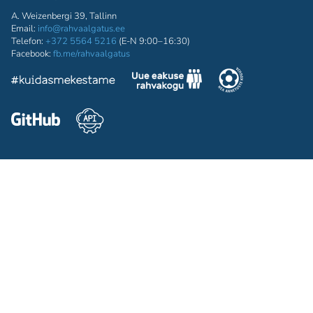
A. Weizenbergi 39, Tallinn
Email:
info@rahvaalgatus.ee
Telefon:
+372 5564 5216
(E-N 9:00–16:30)
Facebook:
fb.me/rahvaalgatus