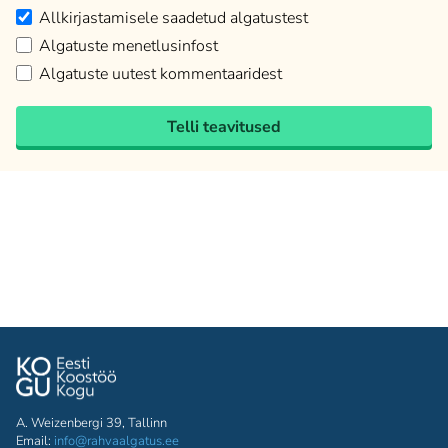
Allkirjastamisele saadetud algatustest
Algatuste menetlusinfost
Algatuste uutest kommentaaridest
Telli teavitused
A. Weizenbergi 39, Tallinn
Email:
info@rahvaalgatus.ee