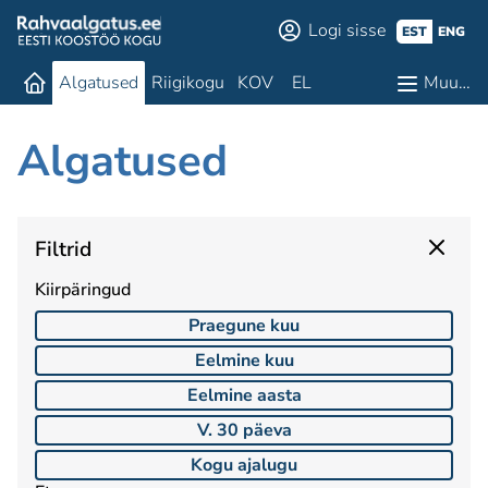
Logi sisse
EST
ENG
Algatused
Riigikogu
KOV
EL
Muu…
Algatused
Filtrid
Kiirpäringud
Praegune kuu
Eelmine kuu
Eelmine aasta
V. 30 päeva
Kogu ajalugu