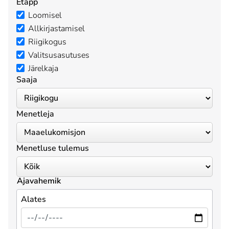
Etapp
Loomisel
Allkirjastamisel
Riigikogus
Valitsusasutuses
Järelkaja
Saaja
Menetleja
Menetluse tulemus
Ajavahemik
Alates