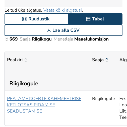
Leitud üks algatus.
Vaata kõiki algatusi
.
Ruudustik
Tabel
Lae alla CSV
Id
669
Saaja
Riigikogu
Menetleja
Maaelukomisjon
Pealkiri
Saaja
Alg
Riigikogule
PEATAME KOERTE KAHEMEETRISE
Riigikogule
Ees
KETI OTSAS PIDAMISE
Loo
SEADUSTAMISE
Liit,
Tee