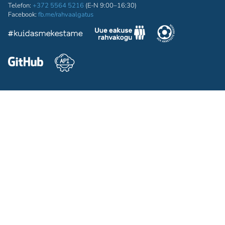
Telefon:
+372 5564 5216
(E-N 9:00–16:30)
Facebook:
fb.me/rahvaalgatus