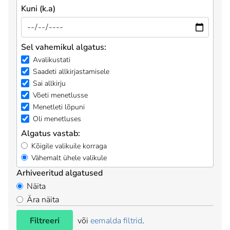
Kuni (k.a)
Sel vahemikul algatus:
Avalikustati
Saadeti allkirjastamisele
Sai allkirju
Võeti menetlusse
Menetleti lõpuni
Oli menetluses
Algatus vastab:
Kõigile valikuile korraga
Vähemalt ühele valikule
Arhiveeritud algatused
Näita
Ära näita
Filtreeri
või
eemalda filtrid
.