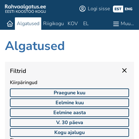
Logi sisse
EST
ENG
Algatused
Riigikogu
KOV
EL
Muu…
Algatused
Filtrid
Kiirpäringud
Praegune kuu
Eelmine kuu
Eelmine aasta
V. 30 päeva
Kogu ajalugu