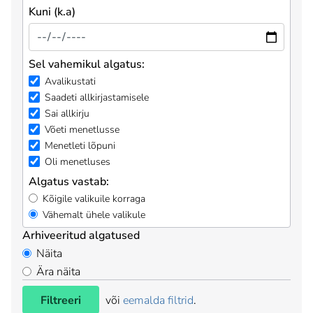
Kuni (k.a)
Sel vahemikul algatus:
Avalikustati
Saadeti allkirjastamisele
Sai allkirju
Võeti menetlusse
Menetleti lõpuni
Oli menetluses
Algatus vastab:
Kõigile valikuile korraga
Vähemalt ühele valikule
Arhiveeritud algatused
Näita
Ära näita
Filtreeri
või
eemalda filtrid
.