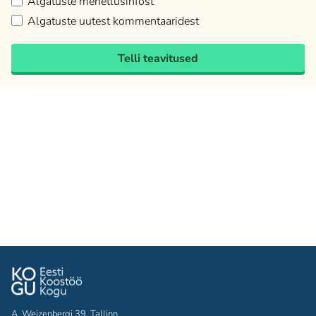
Algatuste menetlusinfost
Algatuste uutest kommentaaridest
Telli teavitused
A. Weizenbergi 39, Tallinn