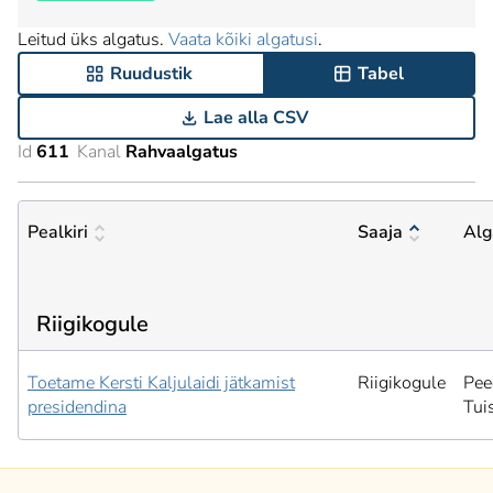
Leitud üks algatus.
Vaata kõiki algatusi
.
Ruudustik
Tabel
Lae alla CSV
Id
611
Kanal
Rahvaalgatus
Pealkiri
Saaja
Alg
Riigikogule
Toetame Kersti Kaljulaidi jätkamist
Riigikogule
Pee
presidendina
Tui