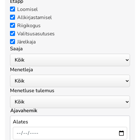
Etapp
Loomisel
Allkirjastamisel
Riigikogus
Valitsusasutuses
Järelkaja
Saaja
Menetleja
Menetluse tulemus
Ajavahemik
Alates