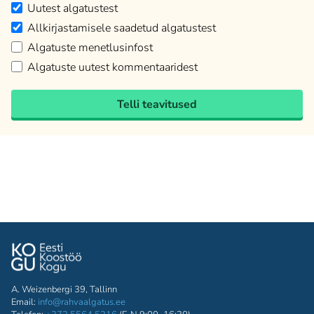
Uutest algatustest
Allkirjastamisele saadetud algatustest
Algatuste menetlusinfost
Algatuste uutest kommentaaridest
Telli teavitused
A. Weizenbergi 39, Tallinn
Email:
info@rahvaalgatus.ee