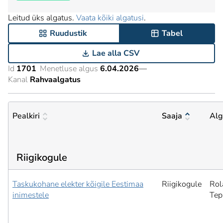
Leitud üks algatus.
Vaata kõiki algatusi
.
Ruudustik
Tabel
Lae alla CSV
Id
1701
Menetluse algus
6.04.2026
—
Kanal
Rahvaalgatus
Pealkiri
Saaja
Alg
Riigikogule
Taskukohane elekter kõigile Eestimaa
Riigikogule
Rol
inimestele
Tep