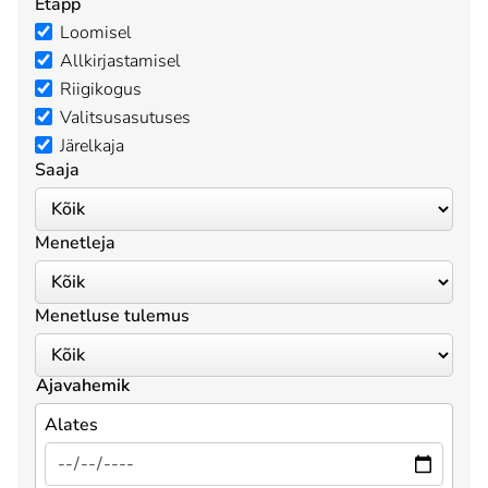
Etapp
Loomisel
Allkirjastamisel
Riigikogus
Valitsusasutuses
Järelkaja
Saaja
Menetleja
Menetluse tulemus
Ajavahemik
Alates