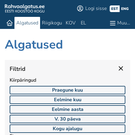
Logi sisse
EST
ENG
Algatused
Riigikogu
KOV
EL
Muu…
Algatused
Filtrid
Kiirpäringud
Praegune kuu
Eelmine kuu
Eelmine aasta
V. 30 päeva
Kogu ajalugu