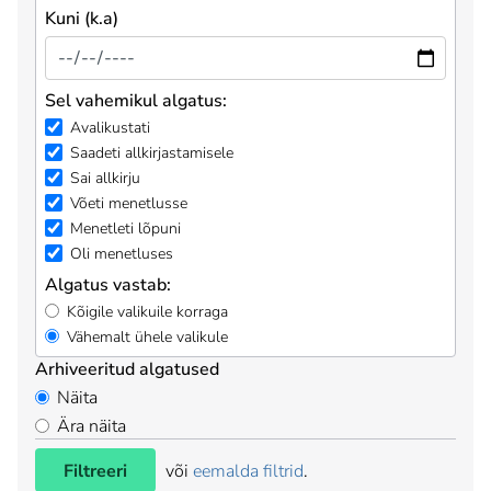
Kuni (k.a)
Sel vahemikul algatus:
Avalikustati
Saadeti allkirjastamisele
Sai allkirju
Võeti menetlusse
Menetleti lõpuni
Oli menetluses
Algatus vastab:
Kõigile valikuile korraga
Vähemalt ühele valikule
Arhiveeritud algatused
Näita
Ära näita
Filtreeri
või
eemalda filtrid
.