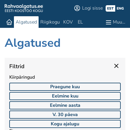
Logi sisse
EST
ENG
Algatused
Riigikogu
KOV
EL
Muu…
Algatused
Filtrid
Kiirpäringud
Praegune kuu
Eelmine kuu
Eelmine aasta
V. 30 päeva
Kogu ajalugu