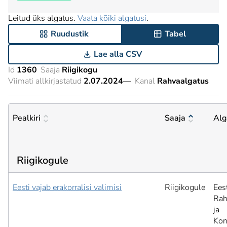
Leitud üks algatus.
Vaata kõiki algatusi
.
Ruudustik
Tabel
Lae alla CSV
Id
1360
Saaja
Riigikogu
Viimati allkirjastatud
2.07.2024
—
Kanal
Rahvaalgatus
Pealkiri
Saaja
Alg
Riigikogule
Eesti vajab erakorralisi valimisi
Riigikogule
Ees
Rah
ja
Kon