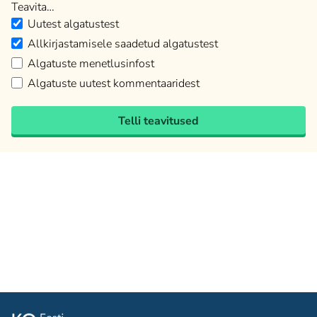
Teavita…
Uutest algatustest
Allkirjastamisele saadetud algatustest
Algatuste menetlusinfost
Algatuste uutest kommentaaridest
Telli teavitused