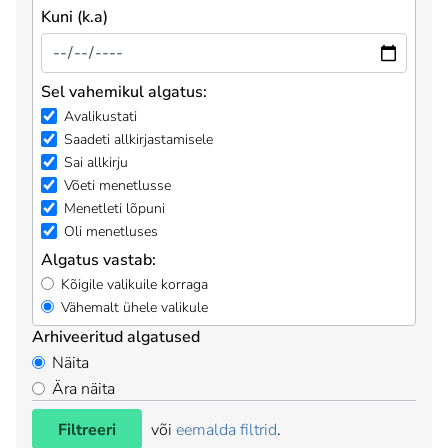
Kuni (k.a)
Sel vahemikul algatus:
Avalikustati
Saadeti allkirjastamisele
Sai allkirju
Võeti menetlusse
Menetleti lõpuni
Oli menetluses
Algatus vastab:
Kõigile valikuile korraga
Vähemalt ühele valikule
Arhiveeritud algatused
Näita
Ära näita
Filtreeri
või
eemalda filtrid
.