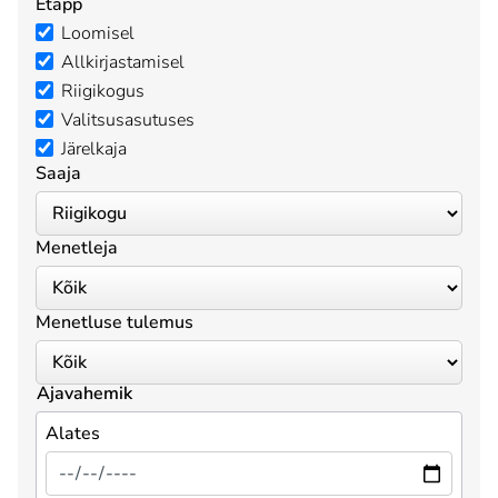
Etapp
Loomisel
Allkirjastamisel
Riigikogus
Valitsusasutuses
Järelkaja
Saaja
Menetleja
Menetluse tulemus
Ajavahemik
Alates