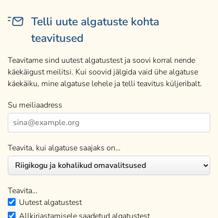
Telli uute algatuste kohta
teavitused
Teavitame sind uutest algatustest ja soovi korral nende
käekäigust meilitsi. Kui soovid jälgida vaid ühe algatuse
käekäiku, mine algatuse lehele ja telli teavitus küljeribalt.
Su meiliaadress
Teavita, kui algatuse saajaks on…
Teavita…
Uutest algatustest
Allkirjastamisele saadetud algatustest