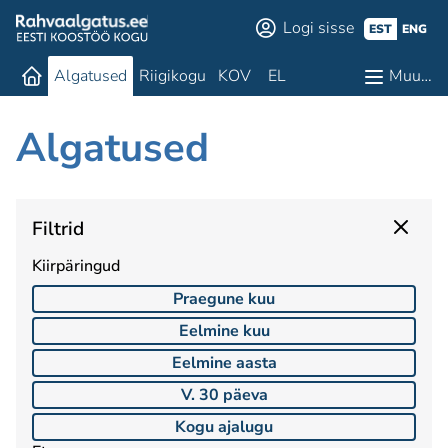
Logi sisse
EST
ENG
Algatused
Riigikogu
KOV
EL
Muu…
Algatused
Filtrid
Kiirpäringud
Praegune kuu
Eelmine kuu
Eelmine aasta
V. 30 päeva
Kogu ajalugu