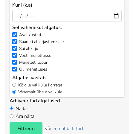
Kuni (k.a)
Sel vahemikul algatus:
Avalikustati
Saadeti allkirjastamisele
Sai allkirju
Võeti menetlusse
Menetleti lõpuni
Oli menetluses
Algatus vastab:
Kõigile valikuile korraga
Vähemalt ühele valikule
Arhiveeritud algatused
Näita
Ära näita
Filtreeri
või
eemalda filtrid
.