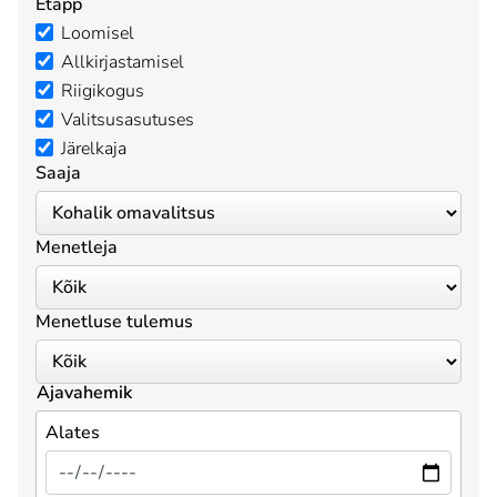
Etapp
Loomisel
Allkirjastamisel
Riigikogus
Valitsusasutuses
Järelkaja
Saaja
Menetleja
Menetluse tulemus
Ajavahemik
Alates