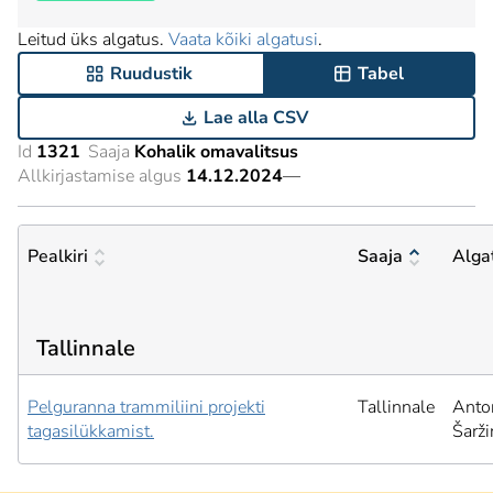
Leitud üks algatus.
Vaata kõiki algatusi
.
Ruudustik
Tabel
Lae alla CSV
Id
1321
Saaja
Kohalik omavalitsus
Allkirjastamise algus
14.12.2024
—
Pealkiri
Saaja
Alga
Tallinnale
Pelguranna trammiliini projekti
Tallinnale
Anto
tagasilükkamist.
Šarži