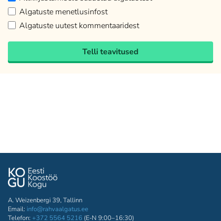
Algatuste menetlusinfost
Algatuste uutest kommentaaridest
Telli teavitused
A. Weizenbergi 39, Tallinn
Email:
info@rahvaalgatus.ee
Telefon:
+372 5564 5216
(E-N 9:00–16:30)