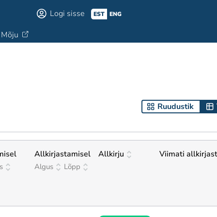
Logi sisse
EST
ENG
Mõju
Ruudustik
misel
Allkirjastamisel
Allkirju
Viimati allkirjas
s
Algus
Lõpp