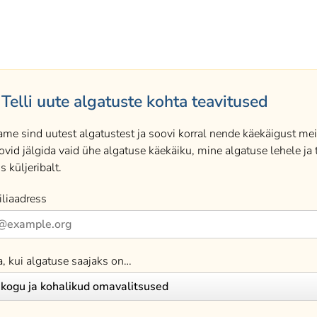
Telli uute algatuste kohta teavitused
ame sind uutest algatustest ja soovi korral nende käekäigust meil
ovid jälgida vaid ühe algatuse käekäiku, mine algatuse lehele ja t
s küljeribalt.
liaadress
a, kui algatuse saajaks on…