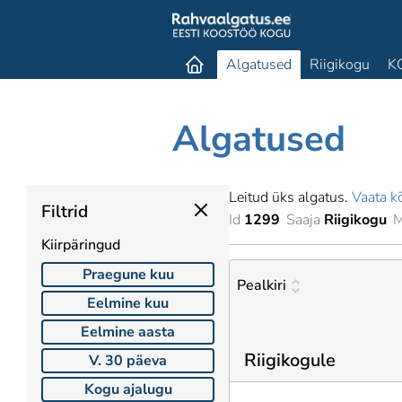
Algatused
Riigikogu
K
Algatused
Leitud üks algatus.
Vaata kõ
Filtrid
Id
1299
Saaja
Riigikogu
M
Kiirpäringud
Praegune kuu
Pealkiri
Eelmine kuu
Eelmine aasta
Riigikogule
V. 30 päeva
Kogu ajalugu