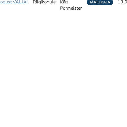
kogust VÄLJA!
Riigikogule
Kärt
19.
JÄRELKAJA
Pormeister