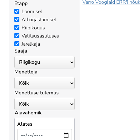
Varro Vooglaid ERR'i nõu
Etapp
Loomisel
Allkirjastamisel
Riigikogus
Valitsusasutuses
Järelkaja
Saaja
Menetleja
Menetluse tulemus
Ajavahemik
Alates