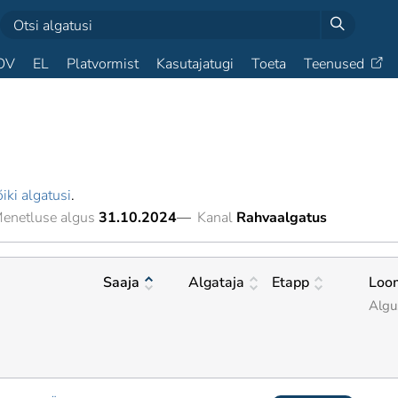
OV
EL
Platvormist
Kasutajatugi
Toeta
Teenused
iki algatusi
.
enetluse algus
31.10.2024
—
Kanal
Rahvaalgatus
Saaja
Algataja
Etapp
Loo
Algu