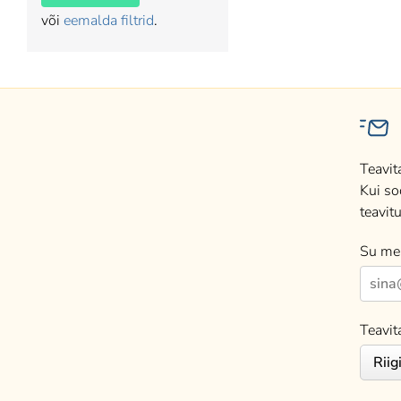
või
eemalda filtrid
.
Teavit
Kui so
teavitu
Su mei
Teavit