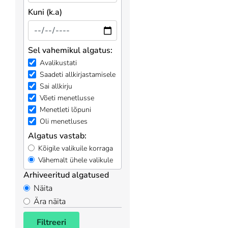
Kuni (k.a)
Sel vahemikul algatus:
Avalikustati
Saadeti allkirjastamisele
Sai allkirju
Võeti menetlusse
Menetleti lõpuni
Oli menetluses
Algatus vastab:
Kõigile valikuile korraga
Vähemalt ühele valikule
Arhiveeritud algatused
Näita
Ära näita
Filtreeri