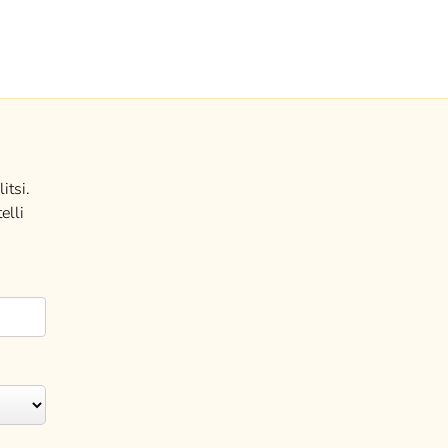
itsi.
elli