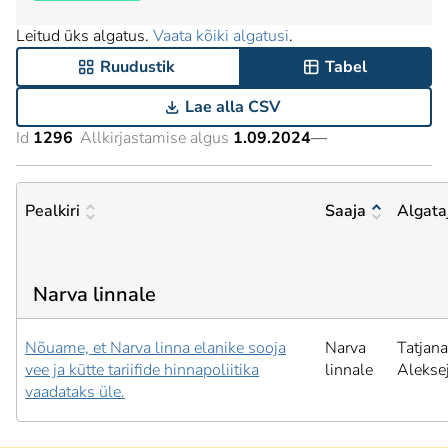
Leitud üks algatus.
Vaata kõiki algatusi
.
Ruudustik
Tabel
Lae alla CSV
Id
1296
Allkirjastamise algus
1.09.2024
—
Pealkiri
Saaja
Algata
Narva linnale
Nõuame, et Narva linna elanike sooja
Narva
Tatjana
vee ja kütte tariifide hinnapoliitika
linnale
Alekse
vaadataks üle.