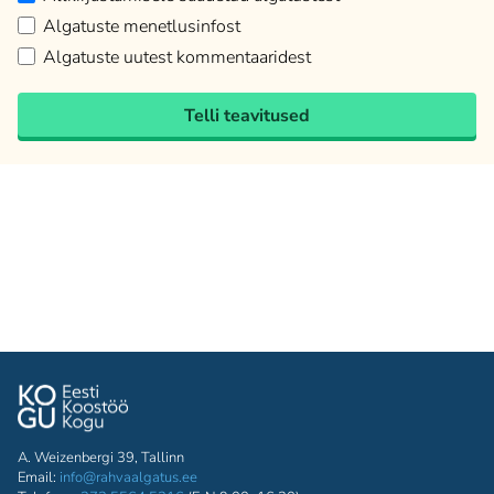
Algatuste menetlusinfost
Algatuste uutest kommentaaridest
Telli teavitused
A. Weizenbergi 39, Tallinn
Email:
info@rahvaalgatus.ee