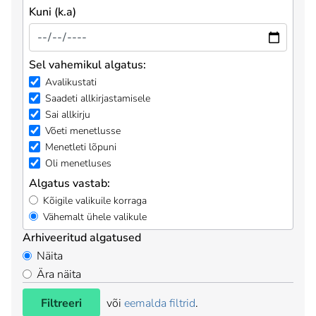
Kuni (k.a)
Sel vahemikul algatus:
Avalikustati
Saadeti allkirjastamisele
Sai allkirju
Võeti menetlusse
Menetleti lõpuni
Oli menetluses
Algatus vastab:
Kõigile valikuile korraga
Vähemalt ühele valikule
Arhiveeritud algatused
Näita
Ära näita
Filtreeri
või
eemalda filtrid
.