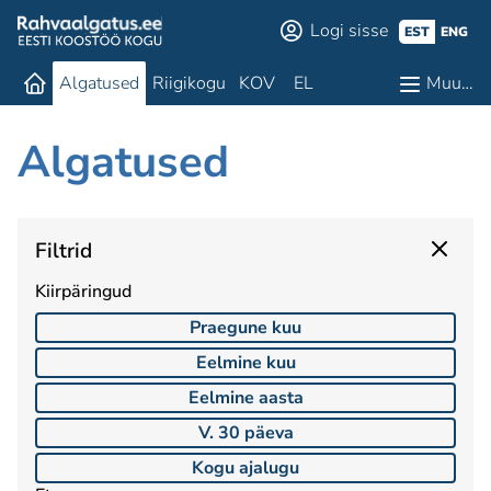
Logi sisse
EST
ENG
Algatused
Riigikogu
KOV
EL
Muu…
Algatused
Filtrid
Kiirpäringud
Praegune kuu
Eelmine kuu
Eelmine aasta
V. 30 päeva
Kogu ajalugu