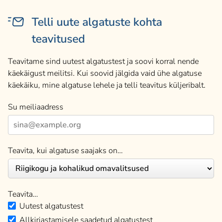
Telli uute algatuste kohta
teavitused
Teavitame sind uutest algatustest ja soovi korral nende
käekäigust meilitsi. Kui soovid jälgida vaid ühe algatuse
käekäiku, mine algatuse lehele ja telli teavitus küljeribalt.
Su meiliaadress
Teavita, kui algatuse saajaks on…
Teavita…
Uutest algatustest
Allkirjastamisele saadetud algatustest