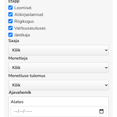
Etapp
Loomisel
Allkirjastamisel
Riigikogus
Valitsusasutuses
Järelkaja
Saaja
Menetleja
Menetluse tulemus
Ajavahemik
Alates