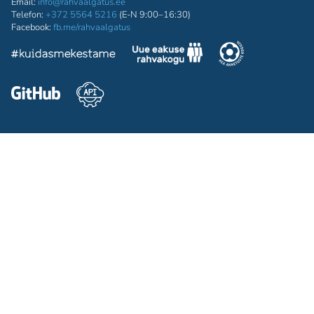
Email:
info@rahvaalgatus.ee
Telefon:
+372 5564 5216
(E-N 9:00–16:30)
Facebook:
fb.me/rahvaalgatus