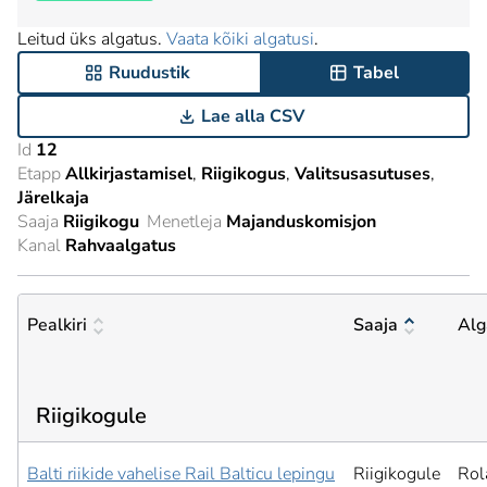
Leitud üks algatus.
Vaata kõiki algatusi
.
Ruudustik
Tabel
Lae alla CSV
Id
12
Etapp
Allkirjastamisel
Riigikogus
Valitsusasutuses
Järelkaja
Saaja
Riigikogu
Menetleja
Majanduskomisjon
Kanal
Rahvaalgatus
Pealkiri
Saaja
Alg
Riigikogule
Balti riikide vahelise Rail Balticu lepingu
Riigikogule
Rol