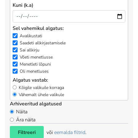
Kuni (k.a)
Sel vahemikul algatus:
Avalikustati
Saadeti allkirjastamisele
Sai allkirju
Võeti menetlusse
Menetleti lõpuni
Oli menetluses
Algatus vastab:
Kõigile valikuile korraga
Vähemalt ühele valikule
Arhiveeritud algatused
Näita
Ära näita
Filtreeri
või
eemalda filtrid
.