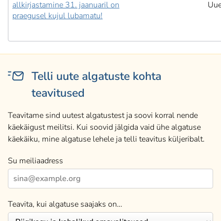
allkirjastamine 31. jaanuaril on
Uu
praegusel kujul lubamatu!
Telli uute algatuste kohta
teavitused
Teavitame sind uutest algatustest ja soovi korral nende
käekäigust meilitsi. Kui soovid jälgida vaid ühe algatuse
käekäiku, mine algatuse lehele ja telli teavitus küljeribalt.
Su meiliaadress
Teavita, kui algatuse saajaks on…