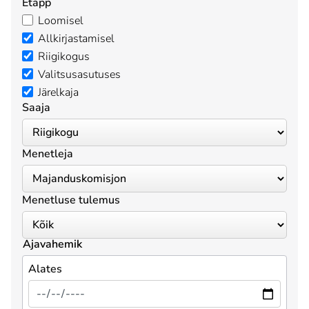
Etapp
Loomisel
Allkirjastamisel
Riigikogus
Valitsusasutuses
Järelkaja
Saaja
Menetleja
Menetluse tulemus
Ajavahemik
Alates