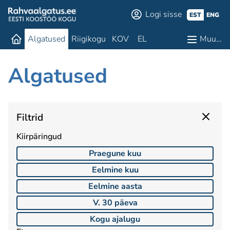
Logi sisse
EST
ENG
Algatused
Riigikogu
KOV
EL
Muu…
Algatused
Filtrid
Kiirpäringud
Praegune kuu
Eelmine kuu
Eelmine aasta
V. 30 päeva
Kogu ajalugu