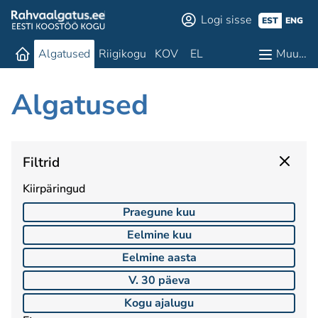
Logi sisse
EST
ENG
Algatused
Riigikogu
KOV
EL
Muu…
Algatused
Filtrid
Kiirpäringud
Praegune kuu
Eelmine kuu
Eelmine aasta
V. 30 päeva
Kogu ajalugu