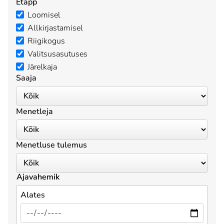
Etapp
Loomisel
Allkirjastamisel
Riigikogus
Valitsusasutuses
Järelkaja
Saaja
Menetleja
Menetluse tulemus
Ajavahemik
Alates