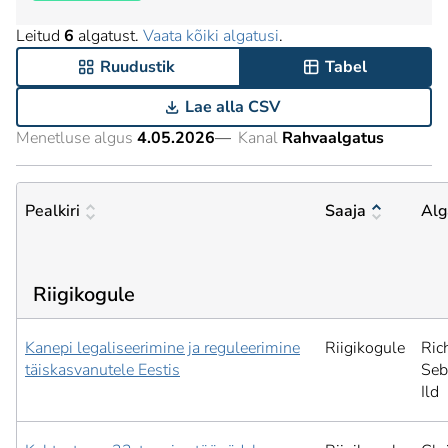
Leitud
6
algatust.
Vaata kõiki algatusi
.
Ruudustik
Tabel
Lae alla CSV
Menetluse algus
4.05.2026
—
Kanal
Rahvaalgatus
Pealkiri
Saaja
Alg
Riigikogule
Kanepi legaliseerimine ja reguleerimine
Riigikogule
Ric
täiskasvanutele Eestis
Seb
Ild