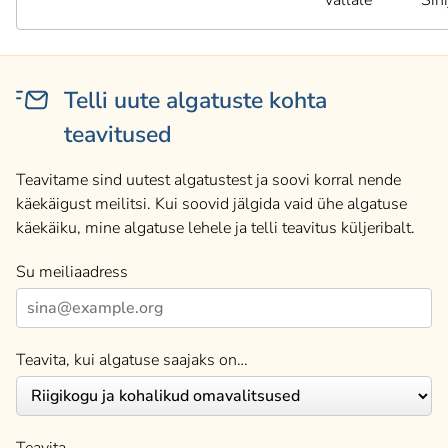
vallale
Sini
Telli uute algatuste kohta
teavitused
Teavitame sind uutest algatustest ja soovi korral nende
käekäigust meilitsi. Kui soovid jälgida vaid ühe algatuse
käekäiku, mine algatuse lehele ja telli teavitus küljeribalt.
Su meiliaadress
Teavita, kui algatuse saajaks on…