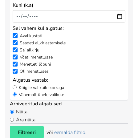
Kuni (k.a)
Sel vahemikul algatus:
Avalikustati
Saadeti allkirjastamisele
Sai allkirju
Võeti menetlusse
Menetleti lõpuni
Oli menetluses
Algatus vastab:
Kõigile valikuile korraga
Vähemalt ühele valikule
Arhiveeritud algatused
Näita
Ära näita
Filtreeri
või
eemalda filtrid
.