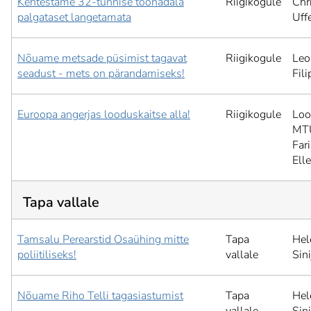
Kehtestame 32-tunnise töönädala
Riigikogule
Chr
palgataset langetamata
Uffe
Nõuame metsade püsimist tagavat
Riigikogule
Leo
seadust - mets on pärandamiseks!
Fil
Euroopa angerjas looduskaitse alla!
Riigikogule
Lo
MT
Far
Elle
Tapa vallale
Tamsalu Perearstid Osaühing mitte
Tapa
Hel
poliitiliseks!
vallale
Sini
Nõuame Riho Telli tagasiastumist
Tapa
Hel