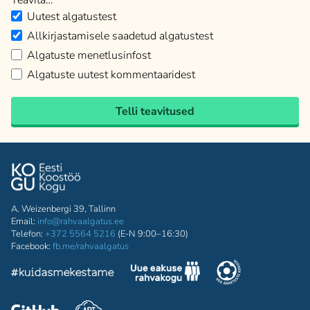
Teavita…
Uutest algatustest
Allkirjastamisele saadetud algatustest
Algatuste menetlusinfost
Algatuste uutest kommentaaridest
Telli teavitused
A. Weizenbergi 39, Tallinn
Email:
info@rahvaalgatus.ee
Telefon:
+372 5564 5216
(E-N 9:00–16:30)
Facebook:
fb.me/rahvaalgatus