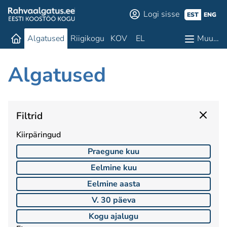
Logi sisse
EST
ENG
Algatused
Riigikogu
KOV
EL
Muu…
Algatused
Filtrid
Kiirpäringud
Praegune kuu
Eelmine kuu
Eelmine aasta
V. 30 päeva
Kogu ajalugu